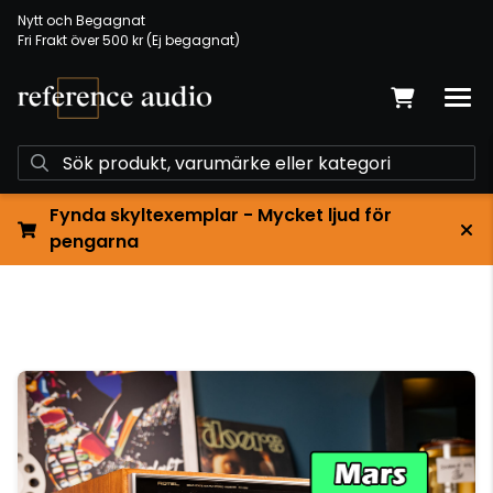
Nytt och Begagnat
Fri Frakt över 500 kr (Ej begagnat)
Fynda skyltexemplar - Mycket ljud för
pengarna