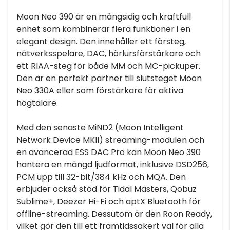
Moon Neo 390 är en mångsidig och kraftfull
enhet som kombinerar flera funktioner i en
elegant design. Den innehåller ett försteg,
nätverksspelare, DAC, hörlursförstärkare och
ett RIAA-steg för både MM och MC-pickuper.
Den är en perfekt partner till slutsteget Moon
Neo 330A eller som förstärkare för aktiva
högtalare.
Med den senaste MiND2 (Moon Intelligent
Network Device MKII) streaming-modulen och
en avancerad ESS DAC Pro kan Moon Neo 390
hantera en mängd ljudformat, inklusive DSD256,
PCM upp till 32-bit/384 kHz och MQA. Den
erbjuder också stöd för Tidal Masters, Qobuz
Sublime+, Deezer Hi-Fi och aptX Bluetooth för
offline-streaming. Dessutom är den Roon Ready,
vilket gör den till ett framtidssäkert val för alla