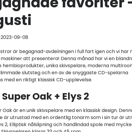
agnade favoriter 
usti
d 2023-09-08
strar är begagnad-avdelningen i full fart igen och vi har
 maskiner att presentera! Denna månad har vi en blandn
 hembioprodukter, unika skivspelare, moderna multiroo
 slimmade slutsteg och en av de snyggaste CD-spelarna
s med en riktigt klassisk CD-upplevelse.
Super Oak + Elys 2
 Oak är en unik skivspelare med en klassisk design. Denn
re är utrustad med en ordentlig tonarm som i sin tur är u
ys 2, Elliptisk nålslipning och handlindad spole med myck
. Skivspelaren klarar 33 och 45 rpm.