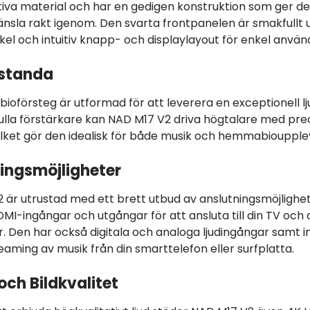
tiva material och har en gedigen konstruktion som ger d
sla rakt igenom. Den svarta frontpanelen är smakfullt
kel och intuitiv knapp- och displaylayout för enkel använ
estanda
ioförsteg är utformad för att leverera en exceptionell lj
ulla förstärkare kan NAD M17 V2 driva högtalare med pre
ilket gör den idealisk för både musik och hemmabioupple
ingsmöjligheter
 är utrustad med ett brett utbud av anslutningsmöjlighet
DMI-ingångar och utgångar för att ansluta till din TV och
r. Den har också digitala och analoga ljudingångar samt 
eaming av musik från din smarttelefon eller surfplatta.
och Bildkvalitet