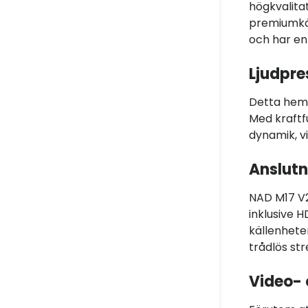
högkvalita
premiumkän
och har en
Ljudpr
Detta hemb
Med kraftf
dynamik, v
Anslutn
NAD M17 V2
inklusive H
källenhete
trådlös str
Video- 