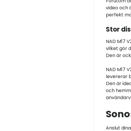
Förutom at
video och 
perfekt ma
Stor di
NAD M17 V2
vilket gör 
Den är ock
NAD M17 V
levererar b
Den är ide
och hemmab
användarvä
Sono
Anslut din