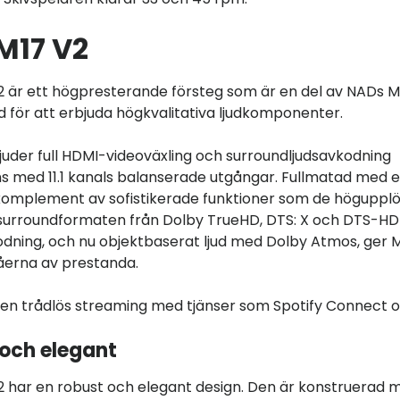
M17 V2
 är ett högpresterande försteg som är en del av NADs M
nd för att erbjuda högkvalitativa ljudkomponenter.
juder full HDMI-videoväxling och surroundljudsavkodning
s med 11.1 kanals balanserade utgångar. Fullmatad med e
omplement av sofistikerade funktioner som de höguppl
a surroundformaten från Dolby TrueHD, DTS: X och DTS-H
dning, och nu objektbaserat ljud med Dolby Atmos, ger 
åerna av prestanda.
en trådlös streaming med tjänser som Spotify Connect oc
och elegant
 har en robust och elegant design. Den är konstruerad 