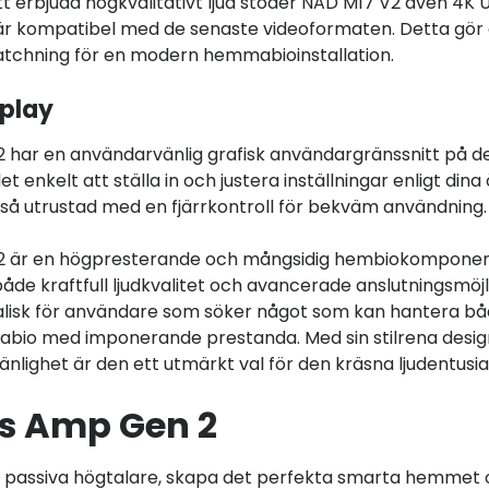
t erbjuda högkvalitativt ljud stöder NAD M17 V2 även 4K 
är kompatibel med de senaste videoformaten. Detta gör d
tchning för en modern hemmabioinstallation.
splay
 har en användarvänlig grafisk användargränssnitt på de
det enkelt att ställa in och justera inställningar enligt din
så utrustad med en fjärrkontroll för bekväm användning.
2 är en högpresterande och mångsidig hembiokompone
åde kraftfull ljudkvalitet och avancerade anslutningsmöjl
alisk för användare som söker något som kan hantera b
io med imponerande prestanda. Med sin stilrena desig
nlighet är den ett utmärkt val för den kräsna ljudentusia
s Amp Gen 2
a passiva högtalare, skapa det perfekta smarta hemmet