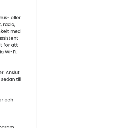
hus- eller
 radio,
enkelt med
assistent
 för att
a Wi-Fi.
r. Anslut
sedan till
er och
rogram,