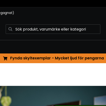
begagnat)
Fynda skyltexemplar - Mycket ljud för pengarna