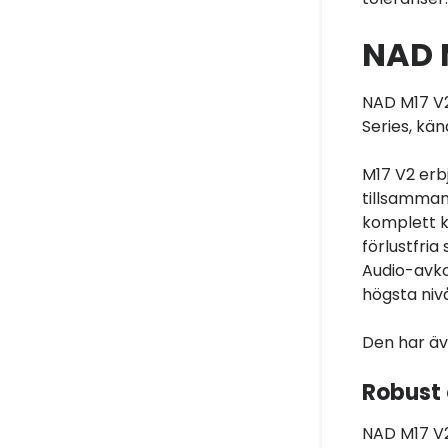
NAD 
NAD M17 V2
Series, kä
M17 V2 erb
tillsamman
komplett k
förlustfri
Audio-avko
högsta niv
Den har äv
Robust 
NAD M17 V2