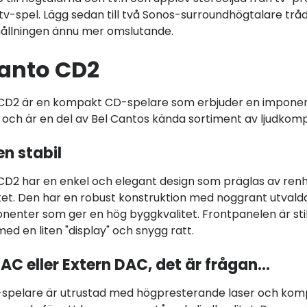
 tv-spel. Lägg sedan till två Sonos-surroundhögtalare trå
ållningen ännu mer omslutande.
Canto CD2
 CD2 är en kompakt CD-spelare som erbjuder en impone
et och är en del av Bel Cantos kända sortiment av ljudko
en stabil
CD2 har en enkel och elegant design som präglas av ren
itet. Den har en robust konstruktion med noggrant utvald
enter som ger en hög byggkvalitet. Frontpanelen är stilf
ed en liten "display" och snygg ratt.
AC eller Extern DAC, det är frågan...
spelare är utrustad med högpresterande laser och ko