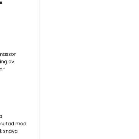
-
 massor
ing av
m-
a
trsutad med
et snäva