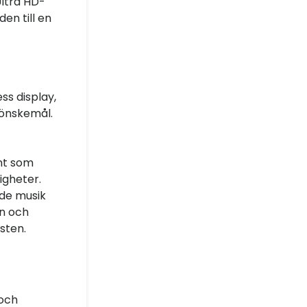
Ultra HD-
en till en
ss display,
a önskemål.
nt som
igheter.
åde musik
n och
sten.
 och