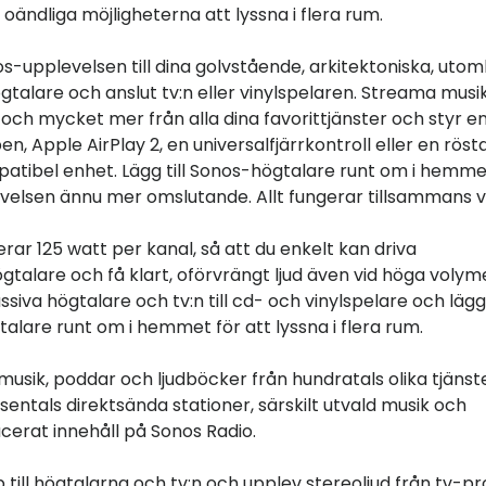
 oändliga möjligheterna att lyssna i flera rum.
s-upplevelsen till dina golvstående, arkitektoniska, utom
talare och anslut tv:n eller vinylspelaren. Streama musik,
 och mycket mer från alla dina favorittjänster och styr 
, Apple AirPlay 2, en universalfjärrkontroll eller en röst
atibel enhet. Lägg till Sonos-högtalare runt om i hemmet
velsen ännu mer omslutande. Allt fungerar tillsammans vi
rar 125 watt per kanal, så att du enkelt kan driva
talare och få klart, oförvrängt ljud även vid höga volyme
assiva högtalare och tv:n till cd- och vinylspelare och lägg 
alare runt om i hemmet för att lyssna i flera rum.
musik, poddar och ljudböcker från hundratals olika tjänst
sentals direktsända stationer, särskilt utvald musik och
erat innehåll på Sonos Radio.
 till högtalarna och tv:n och upplev stereoljud från tv-p