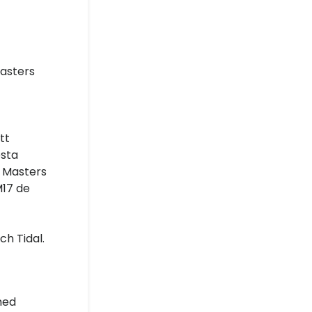
asters
tt
östa
D Masters
M17 de
h Tidal.
med