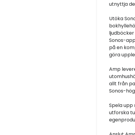
utnyttja de
Utöka Sono
bokhyllehög
ljudböcker
Sonos-appen
på en komp
göra upple
Amp levere
utomhushög
allt från p
Sonos-högt
Spela upp 
utforska tu
egenproduc
Anslut Amp