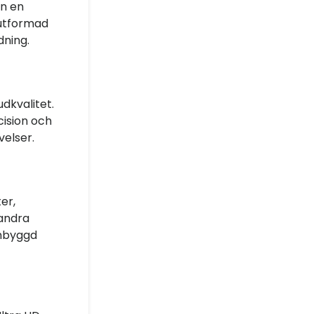
en en
 utformad
dning.
udkvalitet.
cision och
velser.
er,
 andra
inbyggd