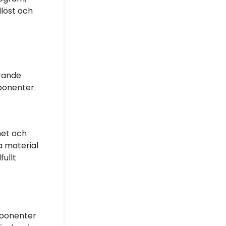
dlöst och
rande
mponenter.
het och
a material
ullt
mponenter