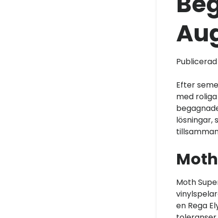
Beg
Aug
Publicera
Efter seme
med roliga
begagnade
lösningar,
tillsamman
Moth 
Moth Super
vinylspela
en Rega El
toleranser