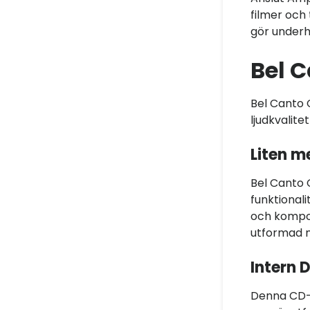
filmer och
gör underh
Bel 
Bel Canto
ljudkvalit
Liten m
Bel Canto 
funktional
och kompon
utformad m
Intern D
Denna CD-