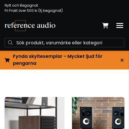
Nytt och Begagnat
Fri Frakt över 500 kr (Ej begagnat)
Fynda skyltexemplar - Mycket ljud för
pengarna