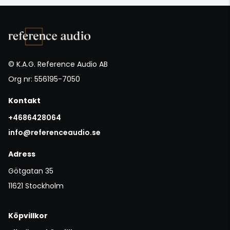
© K.A.G. Reference Audio AB
Org nr: 556195-7050
Kontakt
+4686428064
info@referenceaudio.se
Adress
Götgatan 35
11621 Stockholm
Köpvillkor