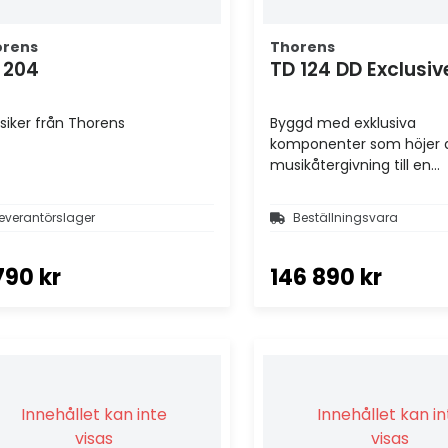
orens
Thorens
 204
TD 124 DD Exclusiv
ssiker från Thorens
Byggd med exklusiva
komponenter som höjer 
musikåtergivning till en
referensnivå.
everantörslager
Beställningsvara
790 kr
146 890 kr
Innehållet kan inte
Innehållet kan i
visas
visas