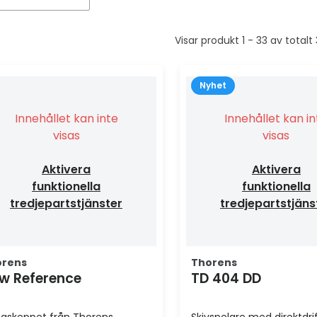
Visar produkt 1 - 33 av totalt
Nyhet
Innehållet kan inte
Innehållet kan i
visas
visas
Aktivera
Aktivera
funktionella
funktionella
tredjepartstjänster
tredjepartstjäns
orens
Thorens
w Reference
TD 404 DD
ggskeppet från Thorens
Skivspelare med direktdrif