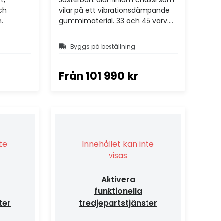
ch
vilar på ett vibrationsdämpande
.
gummimaterial. 33 och 45 varv.
Separat strömförsörjning. XLR/RCA
ut.
Byggs på beställning
Från
101 990 kr
nte
Innehållet kan inte
visas
Aktivera
funktionella
ter
tredjepartstjänster