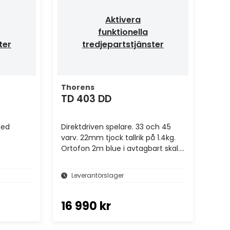
Aktivera
funktionella
ter
tredjepartstjänster
Thorens
TD 403 DD
med
Direktdriven spelare. 33 och 45
varv. 22mm tjock tallrik på 1.4kg.
Ortofon 2m blue i avtagbart skal.
TP 150 arm
Leverantörslager
16 990 kr