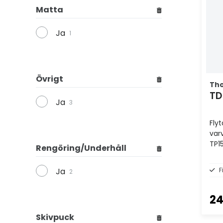
Matta
Ja
1
Övrigt
Th
TD
Ja
3
Fly
var
TP1
Rengöring/Underhåll
has
F
Ja
2
24
Skivpuck