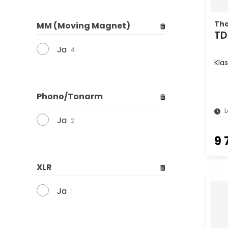
Th
MM (Moving Magnet)
TD
Ja
4
Kla
Phono/Tonarm
L
Ja
2
9 
XLR
Ja
1