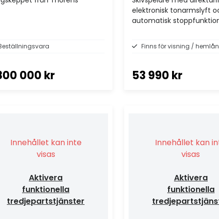
elektronisk tonarmslyft o
automatisk stoppfunktion
Beställningsvara
Finns för visning / hemlån
800 000 kr
53 990 kr
Innehållet kan inte
Innehållet kan i
visas
visas
Aktivera
Aktivera
funktionella
funktionella
tredjepartstjänster
tredjepartstjäns