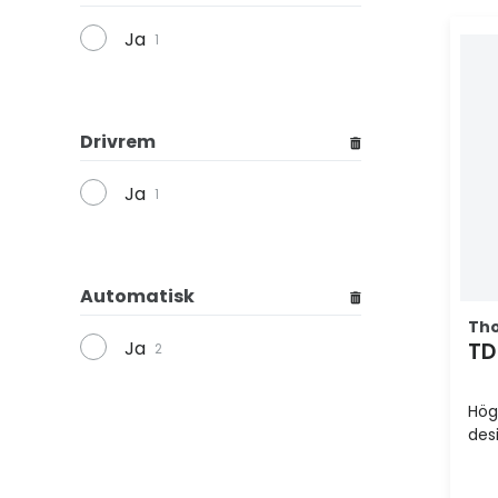
Ja
1
Drivrem
Ja
1
Automatisk
Th
Ja
TD
2
Hög
des