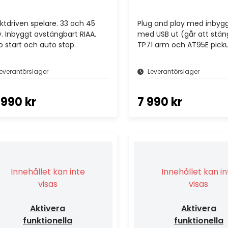
ektdriven spelare. 33 och 45
Plug and play med inbygg
v. Inbyggt avstängbart RIAA.
med USB ut (går att stän
o start och auto stop.
TP71 arm och AT95E pick
everantörslager
Leverantörslager
 990 kr
7 990 kr
Innehållet kan inte
Innehållet kan i
visas
visas
Aktivera
Aktivera
funktionella
funktionella