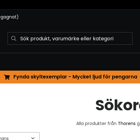
begagnat)
Fynda skyltexemplar - Mycket ljud för pengarna
Sökor
Alla produkter från
Thorens
ga