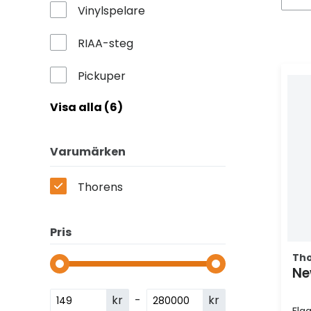
Vinylspelare
RIAA-steg
Pickuper
Visa alla (6)
Varumärken
Thorens
Pris
Th
Ne
kr
-
kr
Fla