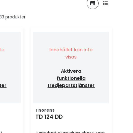
 33 produkter
nte
Innehållet kan inte
visas
Aktivera
funktionella
ter
tredjepartstjänster
Thorens
TD 124 DD
t,
Justerbart aluminium chassi som