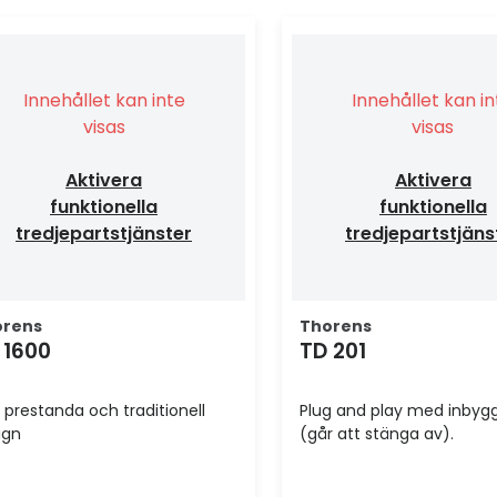
Innehållet kan inte
Innehållet kan i
visas
visas
Aktivera
Aktivera
funktionella
funktionella
tredjepartstjänster
tredjepartstjäns
orens
Thorens
 1600
TD 201
 prestanda och traditionell
Plug and play med inbygg
ign
(går att stänga av).