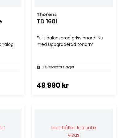
Thorens
e
TD 1601
Fullt balanserad prisvinnare! Nu
analog
med uppgraderad tonarm
Leverantörslager
48 990 kr
nte
Innehållet kan inte
visas