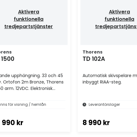
Aktivera
Aktivera
funktionella
funktionella
tredjepartstjänster
tredjepartstjäns
orens
Thorens
 1500
TD 102A
tande upphängning. 33 och 45
Automatisk skivspelare 
v. Ortofon 2m Bronze, Thorens
inbyggt RIAA-steg.
50 arm. 12VDC. Elektronisk
tighetskontroll. XLR och RCA ut.
inns för visning / hemlån
Leverantörslager
 990 kr
8 990 kr