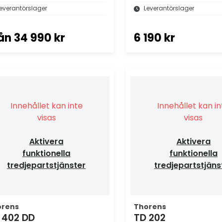
everantörslager
Leverantörslager
ån
34 990 kr
6 190 kr
Innehållet kan inte
Innehållet kan i
visas
visas
Aktivera
Aktivera
funktionella
funktionella
tredjepartstjänster
tredjepartstjäns
orens
Thorens
 402 DD
TD 202