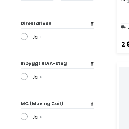
Direktdriven
Ja
1
2 
Inbyggt RIAA-steg
Ja
6
MC (Moving Coil)
Ja
6