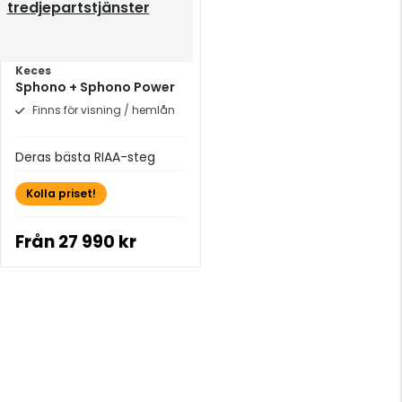
tredjepartstjänster
Keces
Sphono + Sphono Power
Finns för visning / hemlån
Deras bästa RIAA-steg
Kolla priset!
Från
27 990 kr