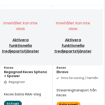
Innehållet kan inte
Innehållet kan inte
visas
visas
Aktivera
Aktivera
funktionella
funktionella
tredjepartstjänster
tredjepartstjänster
Keces
Keces
Begagnad Keces Sphono
Ebravo
+ Spower
Finns för visning / hemlån
Begagnad
Streamingtransport från
Keces bästa RIAA-steg
Keces
Fri Frakt
Kolla priset!