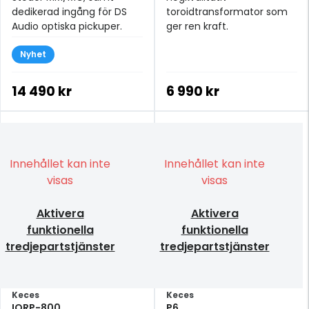
dedikerad ingång för DS
toroidtransformator som
Audio optiska pickuper.
ger ren kraft.
Nyhet
14 490 kr
6 990 kr
Innehållet kan inte
Innehållet kan inte
visas
visas
Aktivera
Aktivera
funktionella
funktionella
tredjepartstjänster
tredjepartstjänster
Keces
Keces
IQRP-800
P6