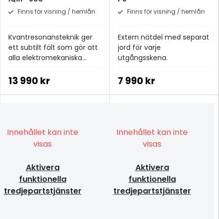
Finns för visning / hemlån
Finns för visning / hemlån
Kvantresonansteknik ger
Extern nätdel med separat
ett subtilt fält som gör att
jord för varje
alla elektromekaniska
utgångsskena.
komponenter resonerar i
samklang för att förbättra
13 990 kr
7 990 kr
koherens och timing.
Innehållet kan inte
Innehållet kan inte
visas
visas
Aktivera
Aktivera
funktionella
funktionella
tredjepartstjänster
tredjepartstjänster