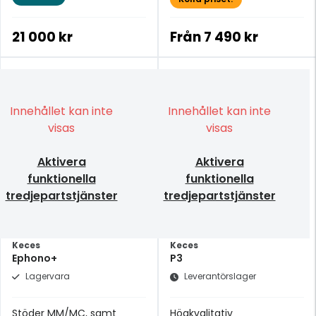
21 000 kr
Från
7 490 kr
Innehållet kan inte
Innehållet kan inte
visas
visas
Aktivera
Aktivera
funktionella
funktionella
tredjepartstjänster
tredjepartstjänster
Keces
Keces
Ephono+
P3
Lagervara
Leverantörslager
Stöder MM/MC, samt
Högkvalitativ