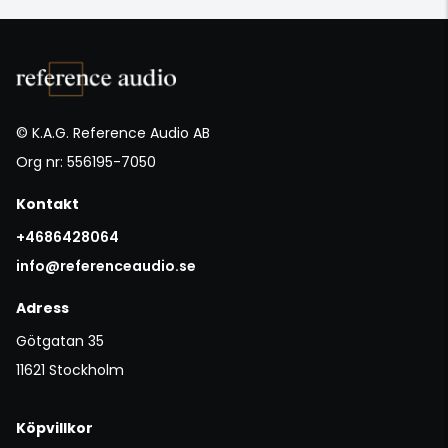
© K.A.G. Reference Audio AB
Org nr: 556195-7050
Kontakt
+4686428064
info@referenceaudio.se
Adress
Götgatan 35
11621 Stockholm
Köpvillkor