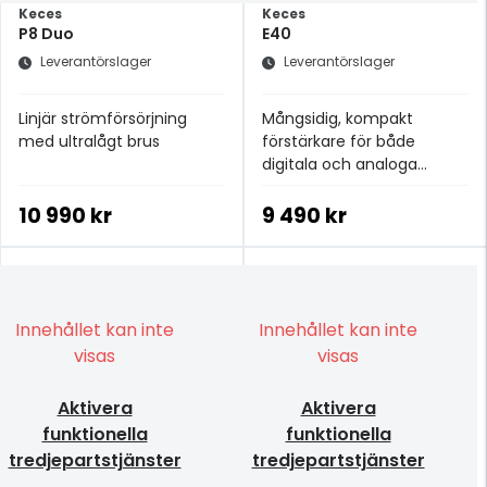
Keces
Keces
P8 Duo
E40
Leverantörslager
Leverantörslager
Linjär strömförsörjning
Mångsidig, kompakt
med ultralågt brus
förstärkare för både
digitala och analoga
behov
10 990 kr
9 490 kr
Innehållet kan inte
Innehållet kan inte
visas
visas
Aktivera
Aktivera
funktionella
funktionella
tredjepartstjänster
tredjepartstjänster