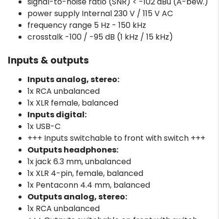
signal-to-noise ratio (SNR) < -102 dBu (A-bew.)
power supply Internal 230 V / 115 V AC
frequency range 5 Hz - 150 kHz
crosstalk -100 / -95 dB (1 kHz / 15 kHz)
Inputs & outputs
Inputs analog, stereo:
1x RCA unbalanced
1x XLR female, balanced
Inputs digital:
1x USB-C
+++ Inputs switchable to front with switch +++
Outputs headphones:
1x jack 6.3 mm, unbalanced
1x XLR 4-pin, female, balanced
1x Pentaconn 4.4 mm, balanced
Outputs analog, stereo:
1x RCA unbalanced