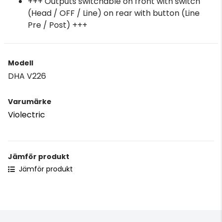
+++ Outputs switchable on front with switch
(Head / OFF / Line) on rear with button (Line
Pre / Post) +++
Modell
DHA V226
Varumärke
Violectric
Jämför produkt
Jämför produkt