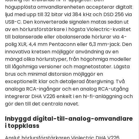
högupplösta omvandlarenheten accepterar digitalt
ljud med upp till 32 bitar vid 384 kHz och DSD 256 via
USB-C. Den konverterade signalen matas sedan ut
av en hörlursförstärkare i högsta Violectric-kvalitet
till balanserade eller obalanserade hörlurar via 4-
polig XLR, 4,4 mm Pentaconn eller 6,3 mm-jack. Den
innovativa kretsen möjliggör användning av en
mängd olika hörlurstyper, från högohmiga modeller
till lågohmiga versioner och magnetostater. Lägsta
brus och minimal distorsion möjliggör en
exceptionellt klar och detaljerad återgivning. Två
analoga RCA-ingångar och en analog RCA-utgång
integrerar DHA V226 enkelt i en hi-fi-anläggning och
gör den till det centrala navet.
Inbyggd digital-till-analog-omvandlare
i toppklass
Anslut hörlursförstärkaren Violectric DHA V226