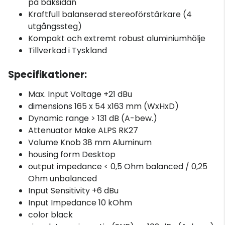
på baksidan
Kraftfull balanserad stereoförstärkare (4
utgångssteg)
Kompakt och extremt robust aluminiumhölje
Tillverkad i Tyskland
Specifikationer:
Max. Input Voltage +21 dBu
dimensions 165 x 54 x163 mm (WxHxD)
Dynamic range > 131 dB (A-bew.)
Attenuator Make ALPS RK27
Volume Knob 38 mm Aluminum
housing form Desktop
output impedance < 0,5 Ohm balanced / 0,25
Ohm unbalanced
Input Sensitivity +6 dBu
Input Impedance 10 kOhm
color black