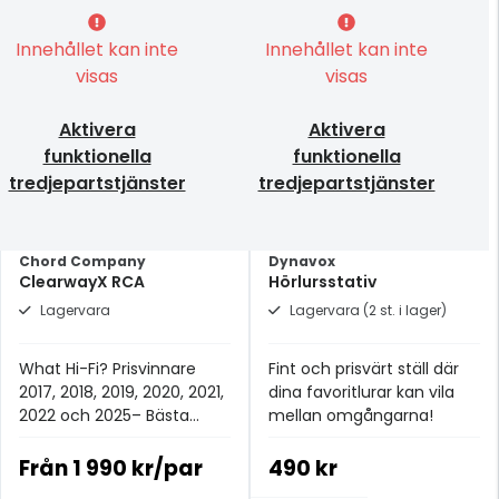
Innehållet kan inte
Innehållet kan inte
visas
visas
Aktivera
Aktivera
funktionella
funktionella
tredjepartstjänster
tredjepartstjänster
Chord Company
Dynavox
ClearwayX RCA
Hörlursstativ
Lagervara
Lagervara (2 st. i lager)
What Hi-Fi? Prisvinnare
Fint och prisvärt ställ där
2017, 2018, 2019, 2020, 2021,
dina favoritlurar kan vila
2022 och 2025– Bästa
mellan omgångarna!
analoga signalkabeln för
£100+.
Från
1 990 kr/par
490 kr