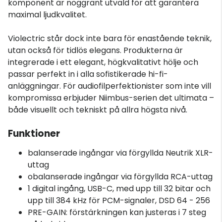
komponent är noggrant utvald för att garantera
maximal ljudkvalitet.
Violectric står dock inte bara för enastående teknik,
utan också för tidlös elegans. Produkterna är
integrerade i ett elegant, högkvalitativt hölje och
passar perfekt in i alla sofistikerade hi-fi-
anläggningar. För audiofilperfektionister som inte vill
kompromissa erbjuder Niimbus-serien det ultimata –
både visuellt och tekniskt på allra högsta nivå.
Funktioner
balanserade ingångar via förgyllda Neutrik XLR-
uttag
obalanserade ingångar via förgyllda RCA-uttag
1 digital ingång, USB-C, med upp till 32 bitar och
upp till 384 kHz för PCM-signaler, DSD 64 - 256
PRE-GAIN: förstärkningen kan justeras i 7 steg