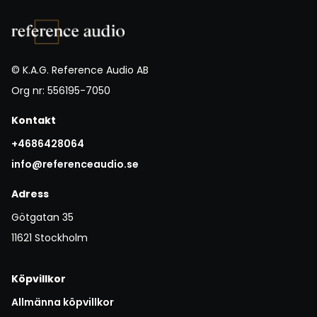
© K.A.G. Reference Audio AB
Org nr: 556195-7050
Kontakt
+4686428064
info@referenceaudio.se
Adress
Götgatan 35
11621 Stockholm
Köpvillkor
Allmänna köpvillkor