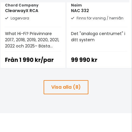
Chord Company
Naim
ClearwayX RCA
NAC 332
Lagervara
Finns för visning / hemlån
What Hi-Fi? Prisvinnare
Det "analoga centrumet" i
2017, 2018, 2019, 2020, 2021,
ditt system
2022 och 2025– Bästa
analoga signalkabeln för
£100+.
Från
1 990 kr/par
99 990 kr
Visa alla (8)