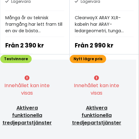
Lagervara
Lagervara
Många år av teknisk
ClearwayX ARAY XLR-
framgång har lett fram till
kabeln har ARAY-
en av de bästa
ledargeometri, tunga
strömkablarna i
OFC-ledare, uppgraderad
prisklassen.
XLPE-isolering och
Från
2 390 kr
Från
2 990 kr
dubbelskiktsskärmning.
Testvinnare
Nytt lägre pris
Innehållet kan inte
Innehållet kan inte
visas
visas
Aktivera
Aktivera
funktionella
funktionella
tredjepartstjänster
tredjepartstjänster