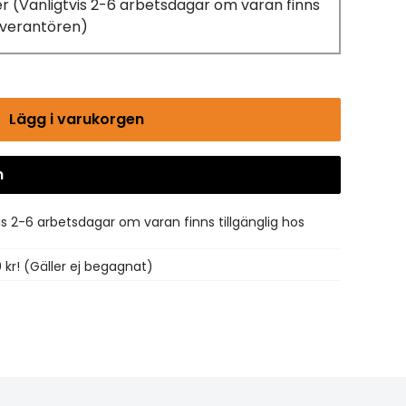
er
(Vanligtvis 2-6 arbetsdagar om varan finns
leverantören)
Lägg i varukorgen
n
Gå till kassan
is 2-6 arbetsdagar om varan finns tillgänglig hos
0 kr! (Gäller ej begagnat)