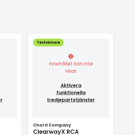
Testvinnare
e
Innehållet kan inte
visas
Aktivera
funktionella
er
tredjepartstjänster
Chord Company
ClearwayX RCA