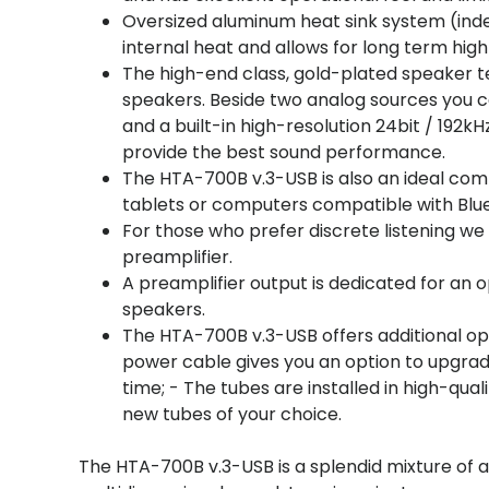
Oversized aluminum heat sink system (inde
internal heat and allows for long term high
The high-end class, gold-plated speaker te
speakers. Beside two analog sources you ca
and a built-in high-resolution 24bit / 192
provide the best sound performance.
The HTA-700B v.3-USB is also an ideal co
tablets or computers compatible with Blu
For those who prefer discrete listening 
preamplifier.
A preamplifier output is dedicated for an
speakers.
The HTA-700B v.3-USB offers additional op
power cable gives you an option to upgra
time; - The tubes are installed in high-qu
new tubes of your choice.
The HTA-700B v.3-USB is a splendid mixture of a