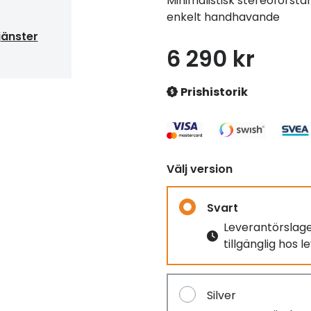
Minimalistisk stereoförstä
enkelt handhavande
jänster
6 290 kr
Prishistorik
Välj version
Svart
Leverantörslag
tillgänglig hos 
Silver