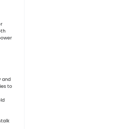
er
oth
 power
y and
ies to
ld
talk