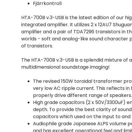
Fjärrkontroll
HTA-700B v.3-USB is the latest edition of our 
integrated amplifier. It utilizes 2 x 12AU7 Shug
amplifier and a pair of TDA7296 transistors in
worlds - soft and analog-like sound character 
of transistors.
The HTA-700B v.3-USB is a splendid mixture of a
multidimensional soundstage imaging!
The revised 150W toroidal transformer prov
very low AC ripple current. This reflects i
properly drive different range of speakers.
High grade capacitors (2 x 50V/3300uF) en
depth. To provide the best clarity of soun
capacitors which used on the input to and 
Audiophile grade Japanese ALPS volume po
and has excellent operational feel and lim