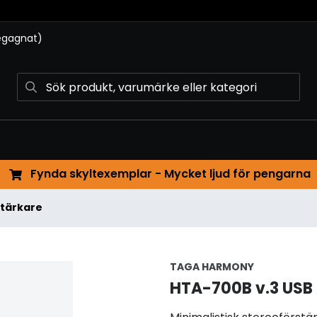
begagnat)
Fynda skyltexemplar - Mycket ljud för pengarna
stärkare
TAGA HARMONY
HTA-700B v.3 USB