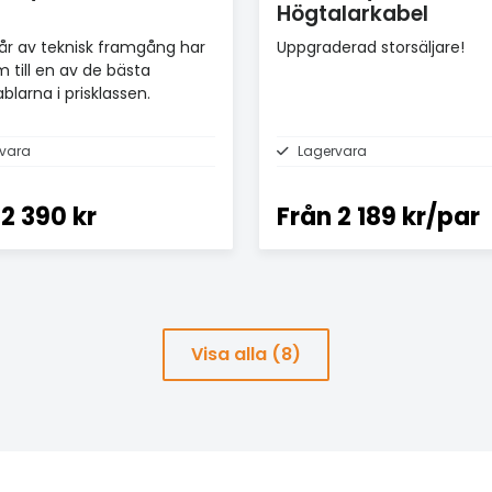
Högtalarkabel
r av teknisk framgång har
Uppgraderad storsäljare!
m till en av de bästa
blarna i prisklassen.
vara
Lagervara
2 390 kr
Från
2 189 kr/par
Visa alla (8)