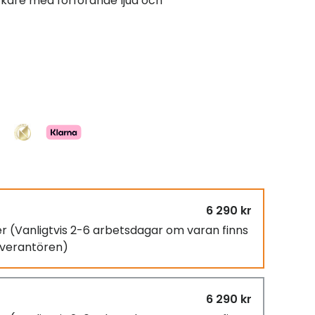
rkare med förförande ljud och
6 290 kr
er
(Vanligtvis 2-6 arbetsdagar om varan finns
leverantören)
6 290 kr