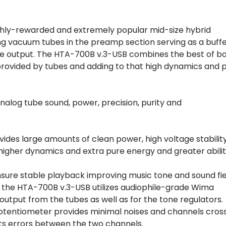
highly-rewarded and extremely popular mid-size hybrid
uang vacuum tubes in the preamp section serving as a buff
 the output. The HTA-700B v.3-USB combines the best of b
provided by tubes and adding to that high dynamics and
nalog tube sound, power, precision, purity and
ides large amounts of clean power, high voltage stabilit
n higher dynamics and extra pure energy and greater abilit
sure stable playback improving music tone and sound fie
d the HTA-700B v.3-USB utilizes audiophile-grade Wima
output from the tubes as well as for the tone regulators.
tentiometer provides minimal noises and channels cross
its errors between the two channels.