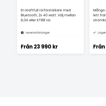
En kraftfull rörförstärkare med
Många å
Bluetooth, 2x 40 watt. Välj mellan
lett fra
EL34 eller KT88 rör.
strömka
Leverantörslager
Lager
Från
23 990 kr
Från