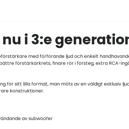
nu i 3:e generatio
oförstärkare med förförande ljud och enkelt handhavande
ttre förstärkarkrets, finare rör i försteg, extra RCA-in
för sitt lilla format, man möts av en väldigt exklusiv lju
rare konstruktioner.
användande av subwoofer