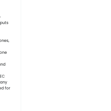
o
nputs
ones,
hone
and
IEC
 any
ed for