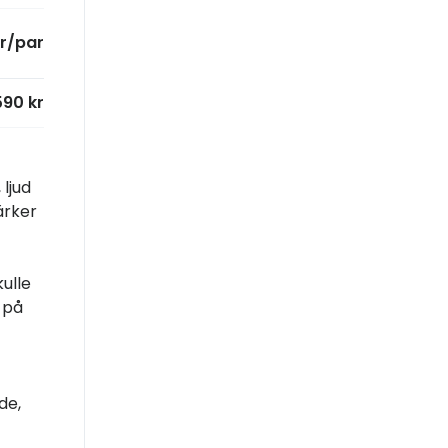
kr/par
590 kr
 ljud
ärker
ulle
 på
de,