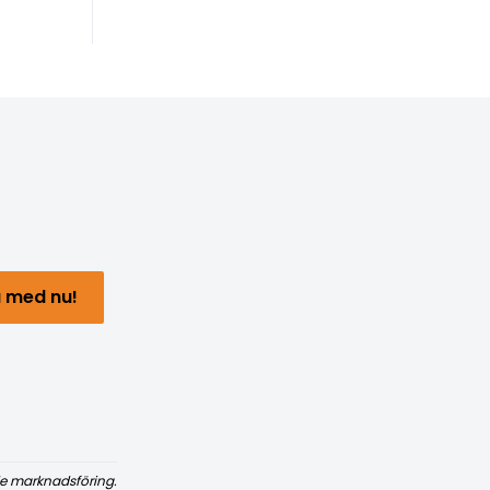
 med nu!
e marknadsföring.