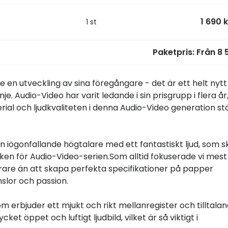
1 690 
1 st
Paketpris:
Från
8 
 en utveckling av sina föregångare - det är ett helt nytt
je. Audio-Video har varit ledande i sin prisgrupp i flera år,
erial och ljudkvaliteten i denna Audio-Video generation st
n iögonfallande högtalare med ett fantastiskt ljud, som sk
cken för Audio-Video-serien.Som alltid fokuserade vi mest
narare än att skapa perfekta specifikationer på papper
slor och passion.
om erbjuder ett mjukt och rikt mellanregister och tilltalan
et öppet och luftigt ljudbild, vilket är så viktigt i