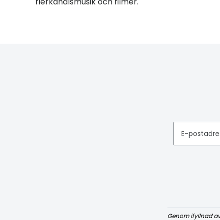
flerkanalsmusik och filmer.
E-postadre
Genom ifyllnad a