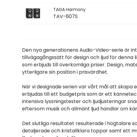
TAGA Harmony
TAV-607S
Den nya generationens Audio-Video-serie är inte
tillvägagångssätt för design och ljud för denna lin
som erbjuds till överkomliga priser. Design, mat
ytterligare sin position i prisvärdhet.
När vi designade serien var vårt mål att skapa e
erbjudas till ett budgetpris som är ett kännete
intensiva lyssningstester och ljudjusteringar s
eftersom musik och allmänt ljud handlar om kän
Det slutliga resultatet resulterade i högtalare s
detaljerade och kristallklara toppar samt ett myck