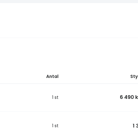
Antal
Sty
6 490 
1 st
1 
1 st