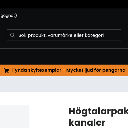
begagnat)
Fynda skyltexemplar - Mycket ljud för pengarna
Högtalarpak
kanaler