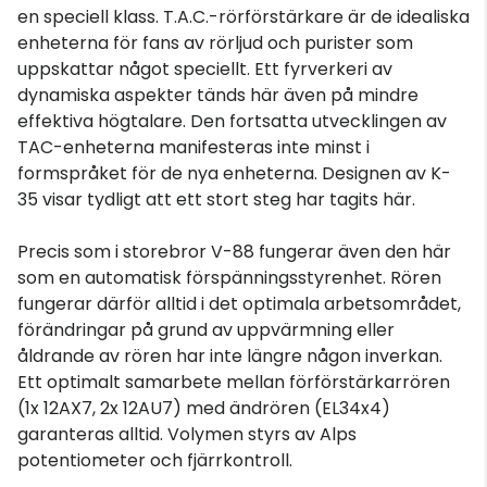
en speciell klass. T.A.C.-rörförstärkare är de idealiska
enheterna för fans av rörljud och purister som
uppskattar något speciellt. Ett fyrverkeri av
dynamiska aspekter tänds här även på mindre
effektiva högtalare. Den fortsatta utvecklingen av
TAC-enheterna manifesteras inte minst i
formspråket för de nya enheterna. Designen av K-
35 visar tydligt att ett stort steg har tagits här.
Precis som i storebror V-88 fungerar även den här
som en automatisk förspänningsstyrenhet. Rören
fungerar därför alltid i det optimala arbetsområdet,
förändringar på grund av uppvärmning eller
åldrande av rören har inte längre någon inverkan.
Ett optimalt samarbete mellan förförstärkarrören
(1x 12AX7, 2x 12AU7) med ändrören (EL34x4)
garanteras alltid. Volymen styrs av Alps
potentiometer och fjärrkontroll.