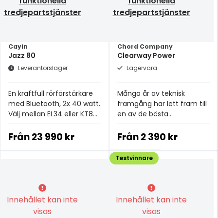
funktionella
funktionella
tredjepartstjänster
tredjepartstjänster
Cayin
Chord Company
Jazz 80
Clearway Power
Leverantörslager
Lagervara
En kraftfull rörförstärkare
Många år av teknisk
med Bluetooth, 2x 40 watt.
framgång har lett fram till
Välj mellan EL34 eller KT88
en av de bästa
rör.
strömkablarna i
prisklassen.
Från
23 990 kr
Från
2 390 kr
Testvinnare
Innehållet kan inte
Innehållet kan inte
visas
visas