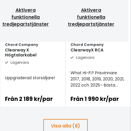
Aktivera
Aktivera
funktionella
funktionella
tredjepartstjänster
tredjepartstjänster
Chord Company
Chord Company
Clearway X
ClearwayX RCA
Högtalarkabel
Lagervara
Lagervara
What Hi-Fi? Prisvinnare
Uppgraderad storsäljare!
2017, 2018, 2019, 2020, 2021,
2022 och 2025– Bästa
analoga signalkabeln för
£100+.
Från
2 189 kr/par
Från
1 990 kr/par
Visa alla (8)