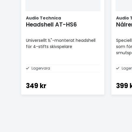
Audio Technica
Audio 
Headshell AT-HS6
Nålre
Universellt ½"-monterat headshell
Speciel
för 4-stifts skivspelare
som förs
smutspa
Lagervara
Lagerv
349 kr
399 