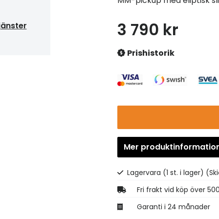
MM-pickup med eliptisk sli
3 790 kr
jänster
Prishistorik
Mer produktinformatio
Lagervara (1 st. i lager)
(Sk
Fri frakt vid köp över 50
Garanti i 24 månader