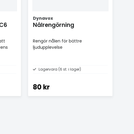
Dynavox
NC6
Nålrengörning
att
Rengör nålen för bättre
rens
ljudupplevelse
Lagervara (6 st. i lager)
80 kr