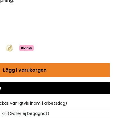
pning.
Lägg i varukorgen
n
Gå till kassan
ickas vanligtvis inom 1 arbetsdag)
0 kr! (Gäller ej begagnat)