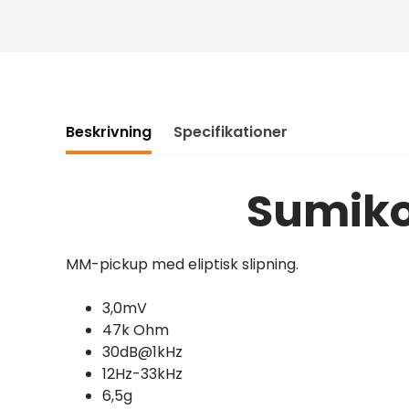
Beskrivning
Specifikationer
Sumiko
MM-pickup med eliptisk slipning.
3,0mV
47k Ohm
30dB@1kHz
12Hz-33kHz
6,5g