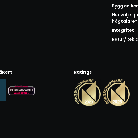
Bygg en h
Hur väljer j
högtalare?
Integritet
Retur/Rekl
äkert
Ratings