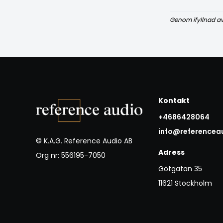
Genom ifyllnad a
Kontakt
+4686428064
info@referencea
© K.A.G. Reference Audio AB
Adress
Org nr: 556195-7050
Götgatan 35
11621 Stockholm