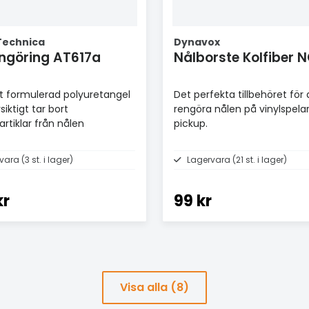
Technica
Dynavox
ngöring AT617a
Nålborste Kolfiber 
lt formulerad polyuretangel
Det perfekta tillbehöret för 
iktigt tar bort
rengöra nålen på vinylspela
rtiklar från nålen
pickup.
ara (3 st. i lager)
Lagervara (21 st. i lager)
kr
99 kr
Visa alla (8)