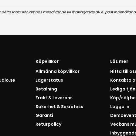
v detta formulär lämnas medgivande till mottagande av e-post innehålland
Köpvillkor
Läs mer
Allmänna köpvillkor
Hitta till os
udio.se
Lagerstatus
Kontakta o
Betalning
Lediga tjän
Frakt & Leverans
Köp/sälj b
Säkerhet & Sekretess
Logga in
Garanti
Demoeven
Returpolicy
Veckans mu
Inbyggnad