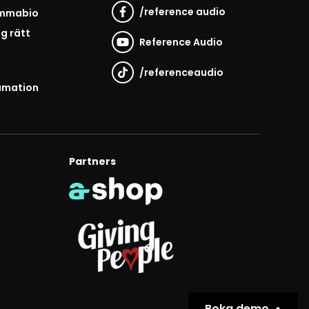
/
reference audio
emmabio
ag rätt
Reference Audio
/
referenceaudio
amation
Partners
Boka demo