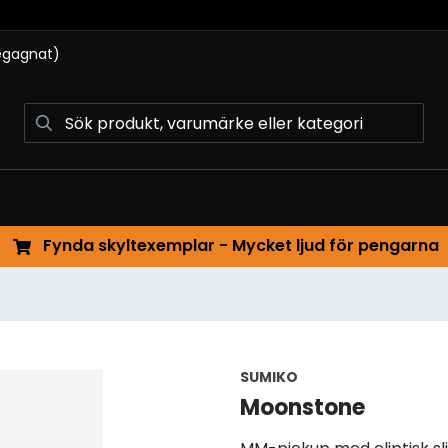
begagnat)
Fynda skyltexemplar - Mycket ljud för pengarna
SUMIKO
Moonstone