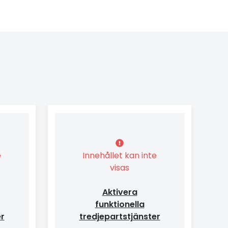
e
Innehållet kan inte
visas
Aktivera
funktionella
er
tredjepartstjänster