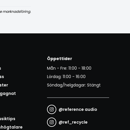
e marknadsföring.
Öppettider
s
Mån - Fre: 11:00 - 18:00
ss
Lördag: 11:00 - 16:00
ster
Söndag/helgdagar: Stängt
egagnat
@
reference audio
t
siktips
@
ref_recycle
shögtalare