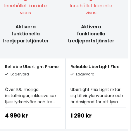
Innehållet kan inte
Innehållet kan inte
visas
visas
Aktivera
Aktivera
funktionella
funktionella
tredjepartstjänster
tredjepartstjänster
Reliable UberLight Frame
Reliable UberLight Flex
Lagervara
Lagervara
Över 100 möjliga
UberLight Flex Light riktar
inställningar, inklusive sex
sig till vinylanvändare och
ljusstyrkenivåer och tre
är designad för att lysa
färgtemperaturer.
upp skuggorna runt din
skivspelare
4 990 kr
1 290 kr