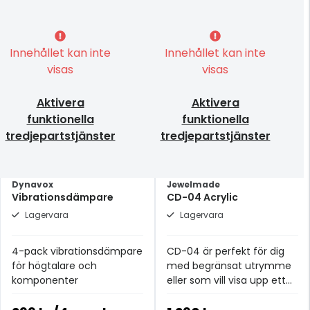
Innehållet kan inte
Innehållet kan inte
visas
visas
Aktivera
Aktivera
funktionella
funktionella
tredjepartstjänster
tredjepartstjänster
Dynavox
Jewelmade
Vibrationsdämpare
CD-04 Acrylic
Lagervara
Lagervara
4-pack vibrationsdämpare
CD-04 är perfekt för dig
för högtalare och
med begränsat utrymme
komponenter
eller som vill visa upp ett
mindre urval av sin
musiksamling.