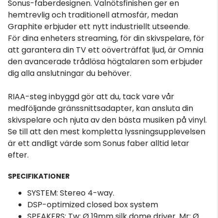
Sonus-faberdesignen. Valnötsfinishen ger en
hemtrevlig och traditionell atmosfär, medan
Graphite erbjuder ett nytt industriellt utseende.
För dina enheters streaming, för din skivspelare, för
att garantera din TV ett oöverträffat ljud, är Omnia
den avancerade trådlösa högtalaren som erbjuder
dig alla anslutningar du behöver.
RIAA-steg inbyggd gör att du, tack vare vår
medföljande gränssnittsadapter, kan ansluta din
skivspelare och njuta av den bästa musiken på vinyl.
Se till att den mest kompletta lyssningsupplevelsen
är ett andligt värde som Sonus faber alltid letar
efter.
SPECIFIKATIONER
SYSTEM: Stereo 4-way.
DSP-optimized closed box system
SPEAKERS: Tw: Ø 19mm silk dome driver. Mr: Ø