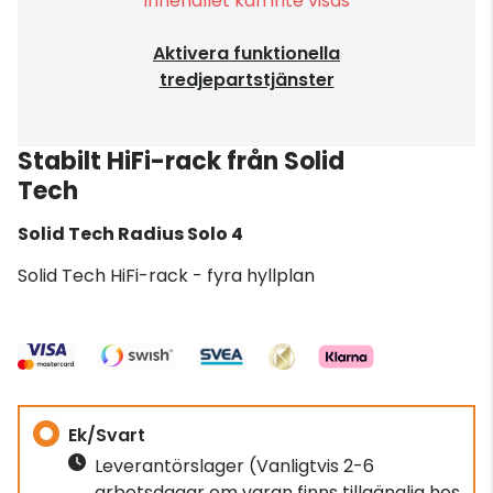
Innehållet kan inte visas
Aktivera funktionella
tredjepartstjänster
Stabilt HiFi-rack från Solid
Tech
Solid Tech
Radius Solo 4
Solid Tech HiFi-rack - fyra hyllplan
Ek/Svart
Leverantörslager
(Vanligtvis 2-6
arbetsdagar om varan finns tillgänglig hos