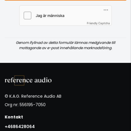
Friendly Captcha
Genom ifyllnad av detta formulär lämnas medgivande till
mottagande av e-post innehållande marknadsföring.
© K.A.G. Reference Audio AB
Org nr: 556195-7050
Kontakt
+4686428064