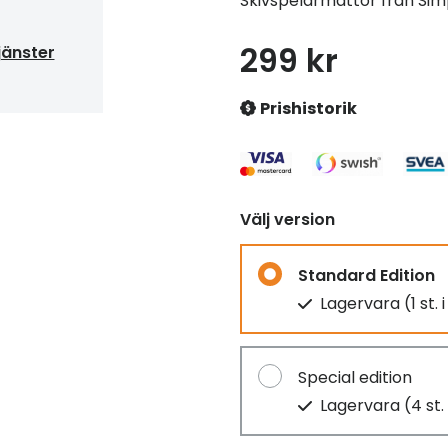
Skivspelarmattor från Simp
299 kr
jänster
Prishistorik
Välj version
Standard Edition
Lagervara (1 st. 
Special edition
Lagervara (4 st. 