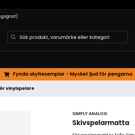
begagnat)
Fynda skyltexemplar - Mycket ljud för pengarna
för vinylspelare
SIMPLY ANALOG
Skivspelarmatta