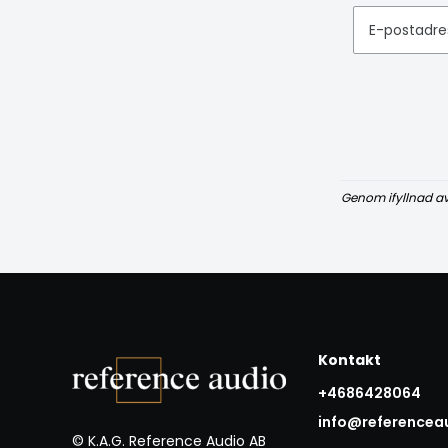
E-postadre
Genom ifyllnad a
Kontakt
+4686428064
info@referencea
© K.A.G. Reference Audio AB