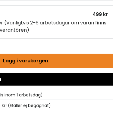
499 kr
er
(Vanligtvis 2-6 arbetsdagar om varan finns
leverantören)
Lägg i varukorgen
n
Gå till kassan
vis inom 1 arbetsdag)
0 kr! (Gäller ej begagnat)