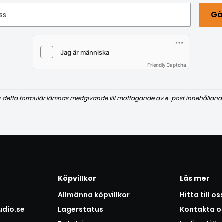
Gå
ss
Friendly Captcha
v detta formulär lämnas medgivande till mottagande av e-post innehålland
Köpvillkor
Läs mer
Allmänna köpvillkor
Hitta till os
udio.se
Lagerstatus
Kontakta o