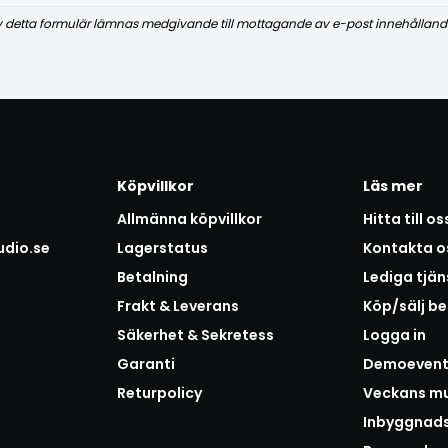
v detta formulär lämnas medgivande till mottagande av e-post innehålland
Köpvillkor
Läs mer
Allmänna köpvillkor
Hitta till os
udio.se
Lagerstatus
Kontakta o
Betalning
Lediga tjän
Frakt & Leverans
Köp/sälj b
Säkerhet & Sekretess
Logga in
Garanti
Demoeven
Returpolicy
Veckans mu
Inbyggnad