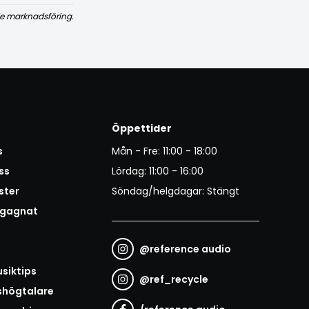
e marknadsföring.
Öppettider
s
Mån - Fre: 11:00 - 18:00
ss
Lördag: 11:00 - 16:00
ster
Söndag/helgdagar: Stängt
egagnat
@
reference audio
t
siktips
@
ref_recycle
shögtalare