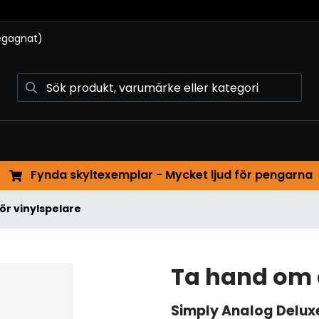
begagnat)
Fynda skyltexemplar - Mycket ljud för pengarna
för vinylspelare
Ta hand om 
Simply Analog
Delux