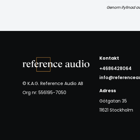
Genom ifyllnad a
Kontakt
+4686428064
info@referencea
© K.A.G. Reference Audio AB
Adress
Org nr: 556195-7050
Götgatan 35
11621 Stockholm