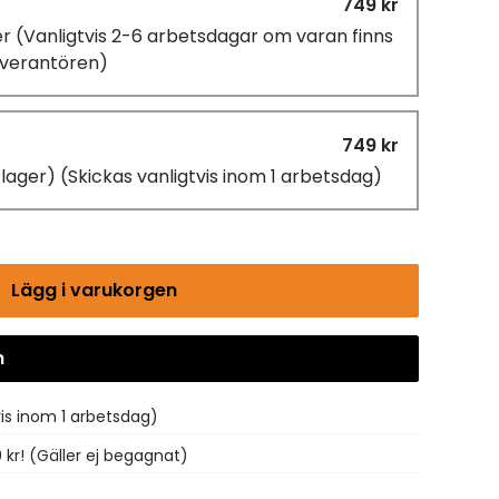
749 kr
er
(Vanligtvis 2-6 arbetsdagar om varan finns
leverantören)
749 kr
i lager)
(Skickas vanligtvis inom 1 arbetsdag)
Lägg i varukorgen
n
Gå till kassan
vis inom 1 arbetsdag)
0 kr! (Gäller ej begagnat)