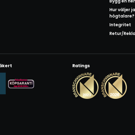
Bygg en h
Hur väljer j
högtalare?
Integritet
Retur/Rekl
äkert
Ratings