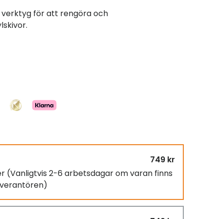
 verktyg för att rengöra och
lskivor.
749 kr
er
(Vanligtvis 2-6 arbetsdagar om varan finns
leverantören)