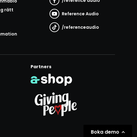
/
reference audio
emmabio
ag rätt
Reference Audio
/
referenceaudio
amation
Partners
Boka demo