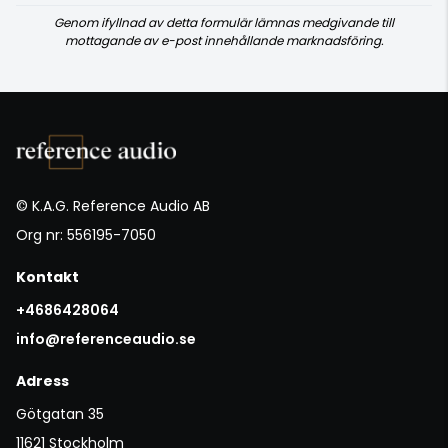
Genom ifyllnad av detta formulär lämnas medgivande till
mottagande av e-post innehållande marknadsföring.
© K.A.G. Reference Audio AB
Org nr: 556195-7050
Kontakt
+4686428064
info@referenceaudio.se
Adress
Götgatan 35
11621 Stockholm