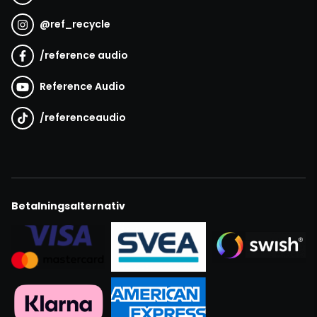
@
ref_recycle
/
reference audio
Reference Audio
/
referenceaudio
Betalningsalternativ