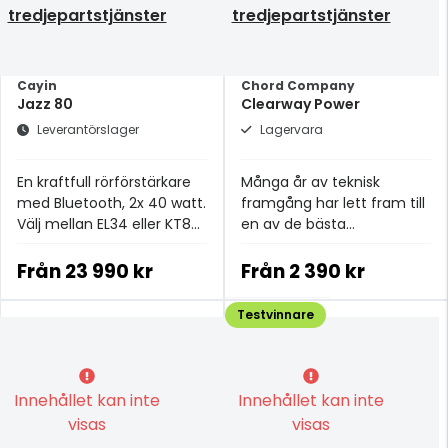
tredjepartstjänster
tredjepartstjänster
Cayin
Chord Company
Jazz 80
Clearway Power
Leverantörslager
Lagervara
En kraftfull rörförstärkare
Många år av teknisk
med Bluetooth, 2x 40 watt.
framgång har lett fram till
Välj mellan EL34 eller KT88
en av de bästa
rör.
strömkablarna i
prisklassen.
Från
23 990 kr
Från
2 390 kr
Testvinnare
Innehållet kan inte
Innehållet kan inte
visas
visas