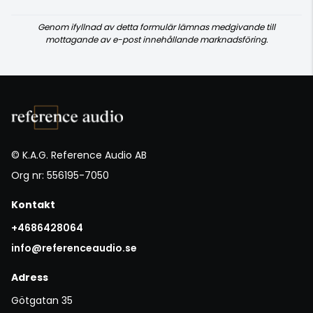
Genom ifyllnad av detta formulär lämnas medgivande till
mottagande av e-post innehållande marknadsföring.
© K.A.G. Reference Audio AB
Org nr: 556195-7050
Kontakt
+4686428064
info@referenceaudio.se
Adress
Götgatan 35