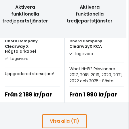
Aktivera
Aktivera
funktionella
funktionella
tredjepartstjänster
tredjepartstjänster
Chord Company
Chord Company
Clearway X
ClearwayX RCA
Högtalarkabel
Lagervara
Lagervara
What Hi-Fi? Prisvinnare
Uppgraderad storsäljare!
2017, 2018, 2019, 2020, 2021,
2022 och 2025– Bästa
analoga signalkabeln för
£100+.
Från
2 189 kr/par
Från
1 990 kr/par
Visa alla (11)