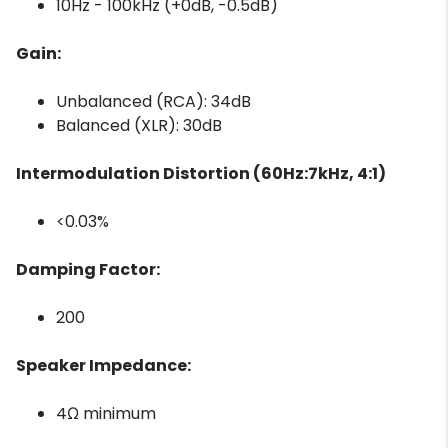
10Hz - 100kHz (+0dB, -0.5dB)
Gain:
Unbalanced (RCA): 34dB
Balanced (XLR): 30dB
Intermodulation Distortion (60Hz:7kHz, 4:1)
<0.03%
Damping Factor:
200
Speaker Impedance:
4Ω minimum