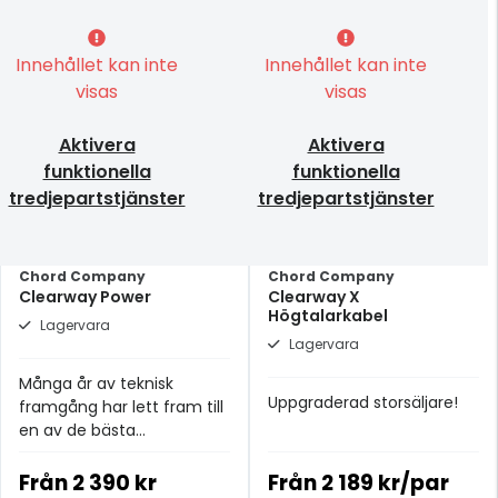
Innehållet kan inte
Innehållet kan inte
visas
visas
Aktivera
Aktivera
funktionella
funktionella
tredjepartstjänster
tredjepartstjänster
Chord Company
Chord Company
Clearway Power
Clearway X
Högtalarkabel
Lagervara
Lagervara
Många år av teknisk
Uppgraderad storsäljare!
framgång har lett fram till
en av de bästa
strömkablarna i
prisklassen.
Från
2 390 kr
Från
2 189 kr/par