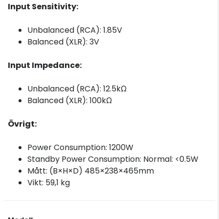
Input Sensitivity:
Unbalanced (RCA): 1.85V
Balanced (XLR): 3V
Input Impedance:
Unbalanced (RCA): 12.5kΩ
Balanced (XLR): 100kΩ
Övrigt:
Power Consumption: 1200W
Standby Power Consumption: Normal: <0.5W
Mått: (B×H×D) 485×238×465mm
Vikt: 59,1 kg