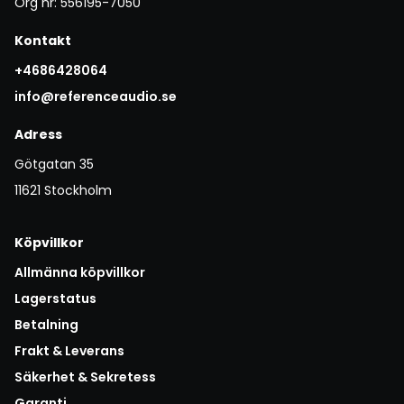
Org nr: 556195-7050
Kontakt
+4686428064
info@referenceaudio.se
Adress
Götgatan 35
11621 Stockholm
Köpvillkor
Allmänna köpvillkor
Lagerstatus
Betalning
Frakt & Leverans
Säkerhet & Sekretess
Garanti