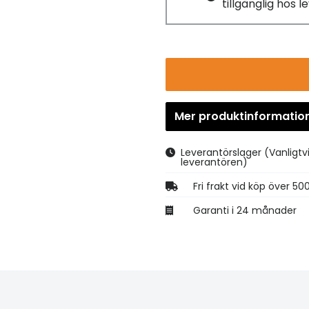
tillgänglig hos 
Mer produktinformatio
Leverantörslager
(Vanligtv
leverantören)
Fri frakt vid köp över 50
Garanti i 24 månader