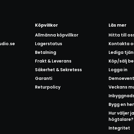
Köpvillkor
Läs mer
Allmänna köpvillkor
Hitta till os
udio.se
Lagerstatus
Kontakta o
Betalning
Lediga tjän
Frakt & Leverans
Köp/sälj b
Säkerhet & Sekretess
Logga in
Garanti
Demoeven
Returpolicy
Veckans mu
Inbyggnad
Bygg en h
Hur väljer j
högtalare?
Integritet