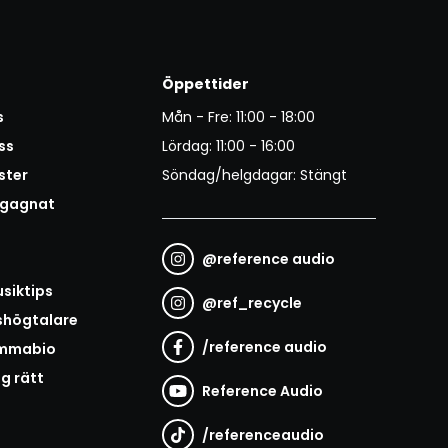
Öppettider
s
Mån - Fre: 11:00 - 18:00
ss
Lördag: 11:00 - 16:00
ster
Söndag/helgdagar: Stängt
egagnat
@
reference audio
t
siktips
@
ref_recycle
shögtalare
/
reference audio
emmabio
ag rätt
Reference Audio
/
referenceaudio