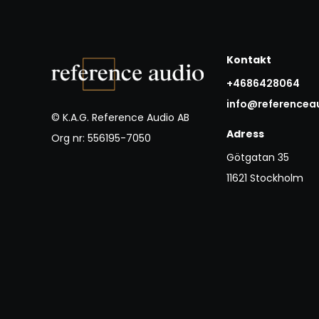
Kontakt
+4686428064
info@referencea
© K.A.G. Reference Audio AB
Adress
Org nr: 556195-7050
Götgatan 35
11621 Stockholm