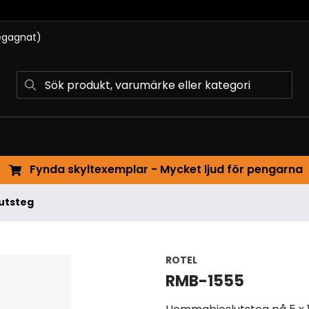
begagnat)
Fynda skyltexemplar - Mycket ljud för pengarna
lutsteg
ROTEL
RMB-1555