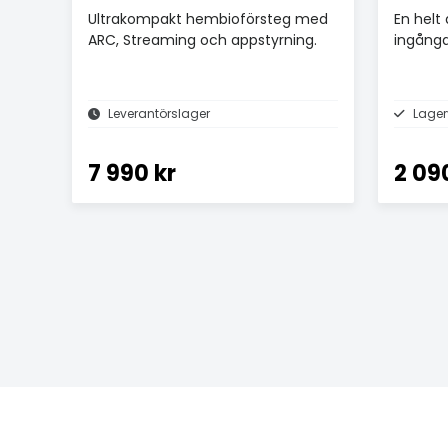
Ultrakompakt hembioförsteg med
En hel
ARC, Streaming och appstyrning.
ingånga
Leverantörslager
Lagerv
7 990 kr
2 09