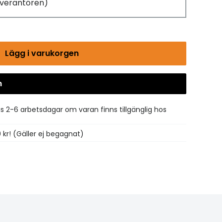
leverantören)
Lägg i varukorgen
n
Gå till kassan
is 2-6 arbetsdagar om varan finns tillgänglig hos
0 kr! (Gäller ej begagnat)