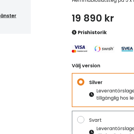
Hemmabioslutsteg på 5 x 
19 890 kr
jänster
Prishistorik
Välj version
Silver
Leverantörslag
tillgänglig hos 
Svart
Leverantörslag