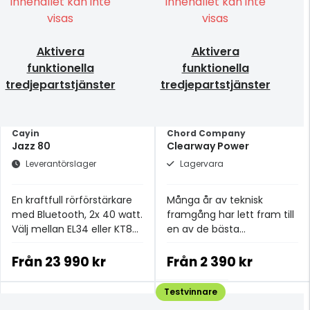
Innehållet kan inte
Innehållet kan inte
visas
visas
Aktivera
Aktivera
funktionella
funktionella
tredjepartstjänster
tredjepartstjänster
Cayin
Chord Company
Jazz 80
Clearway Power
Leverantörslager
Lagervara
En kraftfull rörförstärkare
Många år av teknisk
med Bluetooth, 2x 40 watt.
framgång har lett fram till
Välj mellan EL34 eller KT88
en av de bästa
rör.
strömkablarna i
prisklassen.
Från
23 990 kr
Från
2 390 kr
Testvinnare