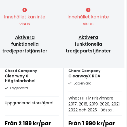
Innehållet kan inte
Innehållet kan inte
visas
visas
Aktivera
Aktivera
funktionella
funktionella
tredjepartstjänster
tredjepartstjänster
Chord Company
Chord Company
Clearway X
ClearwayX RCA
Högtalarkabel
Lagervara
Lagervara
What Hi-Fi? Prisvinnare
Uppgraderad storsäljare!
2017, 2018, 2019, 2020, 2021,
2022 och 2025– Bästa
analoga signalkabeln för
£100+.
Från
2 189 kr/par
Från
1 990 kr/par