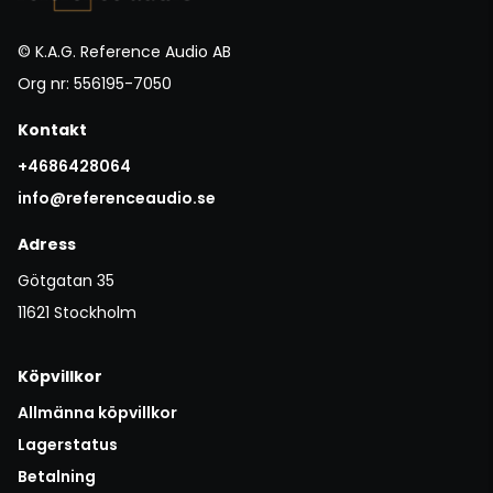
© K.A.G. Reference Audio AB
Org nr: 556195-7050
Kontakt
+4686428064
info@referenceaudio.se
Adress
Götgatan 35
11621 Stockholm
Köpvillkor
Allmänna köpvillkor
Lagerstatus
Betalning