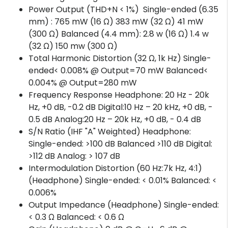
Power Output (THD+N < 1%) Single-ended (6.35
mm) : 765 mW (16 Ω) 383 mW (32 Ω) 41 mW
(300 Ω) Balanced (4.4 mm): 2.8 w (16 Ω) 1.4 w
(32 Ω) 150 mw (300 Ω)
Total Harmonic Distortion (32 Ω, 1k Hz) Single-
ended< 0.008% @ Output=70 mW Balanced<
0.004% @ Output=280 mW
Frequency Response Headphone: 20 Hz - 20k
Hz, +0 dB, -0.2 dB Digital:10 Hz – 20 kHz, +0 dB, -
0.5 dB Analog:20 Hz – 20k Hz, +0 dB, - 0.4 dB
S/N Ratio (IHF "A" Weighted) Headphone:
Single-ended: >100 dB Balanced >110 dB Digital:
>112 dB Analog: > 107 dB
Intermodulation Distortion (60 Hz:7k Hz, 4:1)
(Headphone) Single-ended: < 0.01% Balanced: <
0.006%
Output Impedance (Headphone) Single-ended:
< 0.3 Ω Balanced: < 0.6 Ω