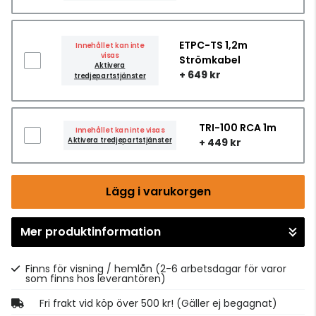
ETPC-TS 1,2m
Innehållet kan inte
visas
Strömkabel
Aktivera
+ 649 kr
tredjepartstjänster
TRI-100 RCA 1m
Innehållet kan inte visas
Aktivera tredjepartstjänster
+ 449 kr
Lägg i varukorgen
Mer produktinformation
Gå till kassan
Finns för visning / hemlån
(2-6 arbetsdagar för varor
som finns hos leverantören)
Fri frakt vid köp över 500 kr! (Gäller ej begagnat)