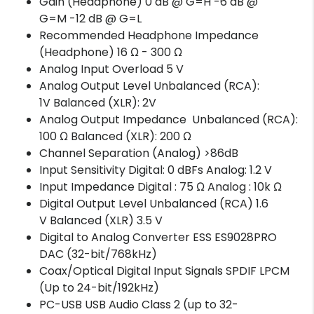
Gain (Headphone) 0 dB @ G=H -6 dB @
G=M -12 dB @ G=L
Recommended Headphone Impedance
(Headphone) 16 Ω - 300 Ω
Analog Input Overload 5 V
Analog Output Level Unbalanced (RCA):
1V Balanced (XLR): 2V
Analog Output Impedance Unbalanced (RCA):
100 Ω Balanced (XLR): 200 Ω
Channel Separation (Analog) >86dB
Input Sensitivity Digital: 0 dBFs Analog: 1.2 V
Input Impedance Digital : 75 Ω Analog : 10k Ω
Digital Output Level Unbalanced (RCA) 1.6
V Balanced (XLR) 3.5 V
Digital to Analog Converter ESS ES9028PRO
DAC (32-bit/768kHz)
Coax/Optical Digital Input Signals SPDIF LPCM
(Up to 24-bit/192kHz)
PC-USB USB Audio Class 2 (up to 32-