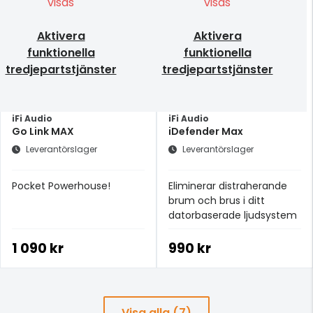
visas
visas
Aktivera
Aktivera
funktionella
funktionella
tredjepartstjänster
tredjepartstjänster
iFi Audio
iFi Audio
Go Link MAX
iDefender Max
Leverantörslager
Leverantörslager
Pocket Powerhouse!
Eliminerar distraherande
brum och brus i ditt
datorbaserade ljudsystem
1 090 kr
990 kr
Visa alla (7)