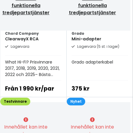
funktionella
funktionella
tredjepartstjänster
tredjepartstjänster
Chord Company
Grado
ClearwayX RCA
Mini-adapter
Lagervara
Lagervara (5 st. i lager)
What Hi-Fi? Prisvinnare
Grado adapterkabel
2017, 2018, 2019, 2020, 2021,
2022 och 2025– Bästa
analoga signalkabeln för
£100+.
Från
1 990 kr/par
375 kr
Testvinnare
Nyhet
Innehållet kan inte
Innehållet kan inte