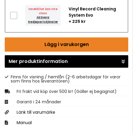
Vinyl Record Cleaning
Innehållet kan inte
visas
System Evo
Aktivera
+ 225 kr
tredjepartstjänster
Lägg i varukorgen
Mer produktinformation
Gå till kassan
Finns för visning / hemlån
(2-6 arbetsdagar för varor
som finns hos leverantören)
Fri frakt vid köp över 500 kr! (Gäller ej begagnat)
Garanti i 24 månader
Länk till varumärke
Manual