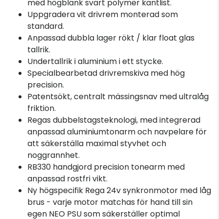
med högblank svart polymer kantlist.
Uppgradera vit drivrem monterad som
standard.
Anpassad dubbla lager rökt / klar float glas
tallrik.
Undertallrik i aluminium i ett stycke.
Specialbearbetad drivremskiva med hög
precision.
Patentsökt, centralt mässingsnav med ultralåg
friktion.
Regas dubbelstagsteknologi, med integrerad
anpassad aluminiumtonarm och navpelare för
att säkerställa maximal styvhet och
noggrannhet.
RB330 handgjord precision tonearm med
anpassad rostfri vikt.
Ny högspecifik Rega 24v synkronmotor med låg
brus - varje motor matchas för hand till sin
egen NEO PSU som säkerställer optimal