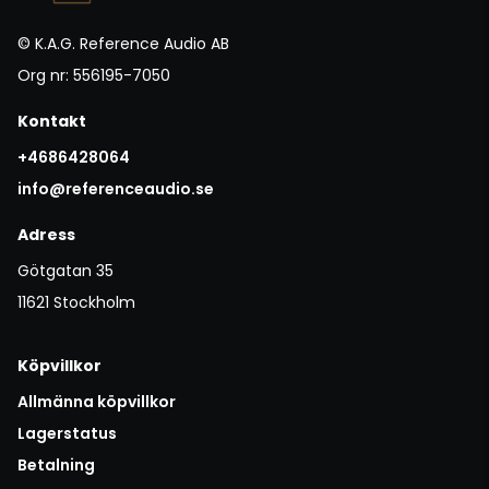
© K.A.G. Reference Audio AB
Org nr: 556195-7050
Kontakt
+4686428064
info@referenceaudio.se
Adress
Götgatan 35
11621 Stockholm
Köpvillkor
Allmänna köpvillkor
Lagerstatus
Betalning