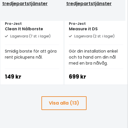
tredjepartstjänster
tredjepartstjänster
Pro-Ject
Pro-Ject
Clean It Nålborste
Measure it DS
Lagervara (7 st. i lager)
Lagervara (2 st. i lager)
Smidig borste för att göra
Gör din installation enkel
rent pickupens nål.
och ta hand om din nål
med en bra nålvåg.
149 kr
699 kr
Visa alla (13)