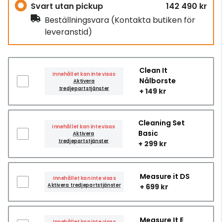
Svart utan pickup
142 490 kr
Beställningsvara
(Kontakta butiken för
leveranstid)
Clean It
Innehållet kan inte visas
Nålborste
Aktivera
tredjepartstjänster
+ 149 kr
Cleaning Set
Innehållet kan inte visas
Basic
Aktivera
tredjepartstjänster
+ 299 kr
Measure it DS
Innehållet kan inte visas
Aktivera tredjepartstjänster
+ 699 kr
Measure It E
Innehållet kan inte visas