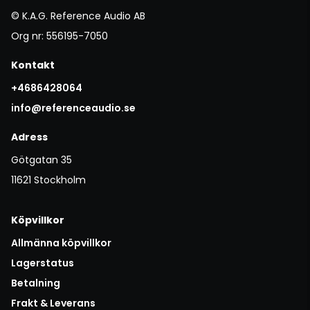
© K.A.G. Reference Audio AB
Org nr: 556195-7050
Kontakt
+4686428064
info@referenceaudio.se
Adress
Götgatan 35
11621 Stockholm
Köpvillkor
Allmänna köpvillkor
Lagerstatus
Betalning
Frakt & Leverans