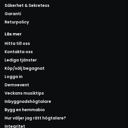
Säkerhet & Sekretess
Garanti
Returpolicy
Läs mer
Hitta till oss
Kontakta oss
Lediga tjänster
Köp/sälj begagnat
Logga in
Demoevent
Veckans musiktips
Inbyggnadshögtalare
Bygg en hemmabio
Hur väljer jag rätt högtalare?
Integritet