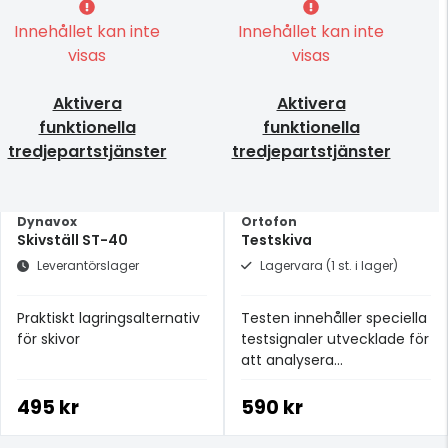
Innehållet kan inte
Innehållet kan inte
visas
visas
Aktivera
Aktivera
funktionella
funktionella
tredjepartstjänster
tredjepartstjänster
Dynavox
Ortofon
Skivställ ST-40
Testskiva
Leverantörslager
Lagervara (1 st. i lager)
Praktiskt lagringsalternativ
Testen innehåller speciella
för skivor
testsignaler utvecklade för
att analysera
pickuprestanda såväl som
dess interaktion med din
495 kr
590 kr
tonarm och skivspelare.