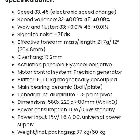
Speed 33, 45 (electronic speed change)
Speed variance: 33: ±0.09% 45: ±0.08%
Wow and flutter: 33: ±0.01% 45: ±0.01%
Signal to noise: -75dB
Effective tonearm mass/length: 21.7g/ 12“
(304.8mm)
Overhang: 13.2mm
Actuation principle Flywheel belt drive
Motor control system: Precision generator
Platter: 10,55 kg magnetically decoupled
Main bearing: ceramic (ball/plate)
Tonearm: 12” aluminium - 3-point pivot
Dimensions: 580x 220 x 480mm (WxHxD)
Power consumption: 15W/0.5W standby
Power input: 15V/ 1.6 A DC, universal power
supply
Weight/incl. packaging: 37 kg/60 kg