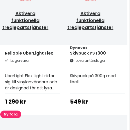
Aktivera
Aktivera
funktionella
funktionella
tredjepartstjänster
tredjepartstjänster
Dynavox
Reliable UberLight Flex
Skivpuck PST300
Lagervara
Leverantörslager
UberLight Flex Light riktar
Skivpuck på 300g med
sig till vinylanvändare och
libell
är designad för att lysa
upp skuggorna runt din
skivspelare
1 290 kr
549 kr
Ny färg