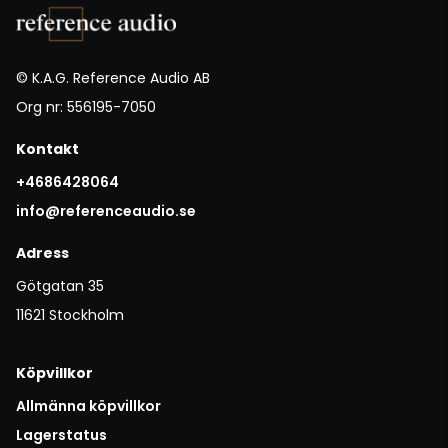
© K.A.G. Reference Audio AB
Org nr: 556195-7050
Kontakt
+4686428064
info@referenceaudio.se
Adress
Götgatan 35
11621 Stockholm
Köpvillkor
Allmänna köpvillkor
Lagerstatus