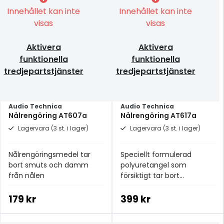
Innehållet kan inte
Innehållet kan inte
visas
visas
Aktivera
Aktivera
funktionella
funktionella
tredjepartstjänster
tredjepartstjänster
Audio Technica
Audio Technica
Nålrengöring AT607a
Nålrengöring AT617a
Lagervara (3 st. i lager)
Lagervara (3 st. i lager)
Nålrengöringsmedel tar
Speciellt formulerad
bort smuts och damm
polyuretangel som
från nålen
försiktigt tar bort
smutspartiklar från nålen
179 kr
399 kr