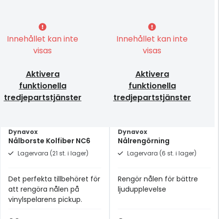
Innehållet kan inte
Innehållet kan inte
visas
visas
Aktivera
Aktivera
funktionella
funktionella
tredjepartstjänster
tredjepartstjänster
Dynavox
Dynavox
Nålborste Kolfiber NC6
Nålrengörning
Lagervara (21 st. i lager)
Lagervara (6 st. i lager)
Det perfekta tillbehöret för
Rengör nålen för bättre
att rengöra nålen på
ljudupplevelse
vinylspelarens pickup.