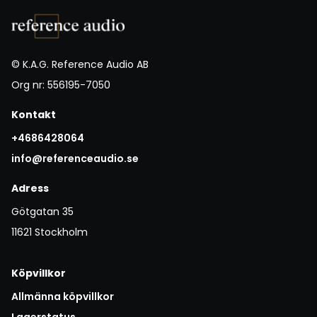
© K.A.G. Reference Audio AB
Org nr: 556195-7050
Kontakt
+4686428064
info@referenceaudio.se
Adress
Götgatan 35
11621 Stockholm
Köpvillkor
Allmänna köpvillkor
Lagerstatus