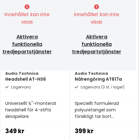
Innehållet kan inte
Innehållet kan inte
visas
visas
Aktivera
Aktivera
funktionella
funktionella
tredjepartstjänster
tredjepartstjänster
Audio Technica
Audio Technica
Headshell AT-HS6
Nålrengöring AT617a
Lagervara
Lagervara (3 st. i lager)
Universellt ½"-monterat
Speciellt formulerad
headshell för 4-stifts
polyuretangel som
skivspelare
försiktigt tar bort
smutspartiklar från nålen
349 kr
399 kr