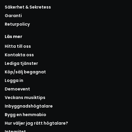
Säkerhet & Sekretess
Garanti
Returpolicy
Läs mer
Hitta till oss
Kontakta oss
Lediga tjänster
Köp/sälj begagnat
Logga in
Demoevent
Veckans musiktips
Inbyggnadshögtalare
Bygg en hemmabio
Hur väljer jag rätt högtalare?
Integritet