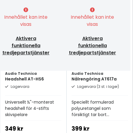
Innehållet kan inte
Innehållet kan inte
visas
visas
Aktivera
Aktivera
funktionella
funktionella
tredjepartstjänster
tredjepartstjänster
Audio Technica
Audio Technica
Headshell AT-HS6
Nålrengöring AT617a
Lagervara
Lagervara (3 st. i lager)
Universellt ½"-monterat
Speciellt formulerad
headshell för 4-stifts
polyuretangel som
skivspelare
försiktigt tar bort
smutspartiklar från nålen
349 kr
399 kr