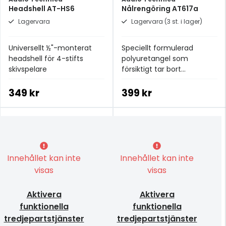
Headshell AT-HS6
Nålrengöring AT617a
Lagervara
Lagervara (3 st. i lager)
Universellt ½"-monterat
Speciellt formulerad
headshell för 4-stifts
polyuretangel som
skivspelare
försiktigt tar bort
smutspartiklar från nålen
349 kr
399 kr
Innehållet kan inte
Innehållet kan inte
visas
visas
Aktivera
Aktivera
funktionella
funktionella
tredjepartstjänster
tredjepartstjänster