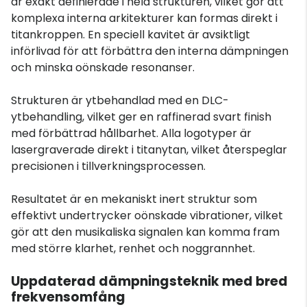
är exakt definierade i hela strukturen, vilket gör att
komplexa interna arkitekturer kan formas direkt i
titankroppen. En speciell kavitet är avsiktligt
införlivad för att förbättra den interna dämpningen
och minska oönskade resonanser.
Strukturen är ytbehandlad med en DLC-
ytbehandling, vilket ger en raffinerad svart finish
med förbättrad hållbarhet. Alla logotyper är
lasergraverade direkt i titanytan, vilket återspeglar
precisionen i tillverkningsprocessen.
Resultatet är en mekaniskt inert struktur som
effektivt undertrycker oönskade vibrationer, vilket
gör att den musikaliska signalen kan komma fram
med större klarhet, renhet och noggrannhet.
Uppdaterad dämpningsteknik med bred
frekvensomfång