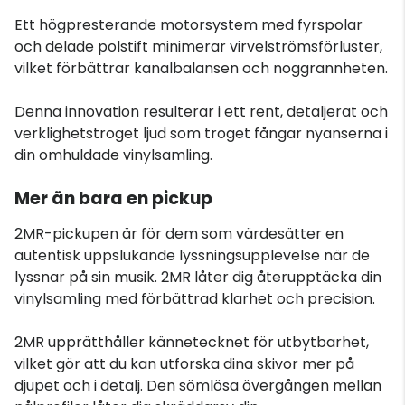
Ett högpresterande motorsystem med fyrspolar
och delade polstift minimerar virvelströmsförluster,
vilket förbättrar kanalbalansen och noggrannheten.
Denna innovation resulterar i ett rent, detaljerat och
verklighetstroget ljud som troget fångar nyanserna i
din omhuldade vinylsamling.
Mer än bara en pickup
2MR-pickupen är för dem som värdesätter en
autentisk uppslukande lyssningsupplevelse när de
lyssnar på sin musik. 2MR låter dig återupptäcka din
vinylsamling med förbättrad klarhet och precision.
2MR upprätthåller kännetecknet för utbytbarhet,
vilket gör att du kan utforska dina skivor mer på
djupet och i detalj. Den sömlösa övergången mellan