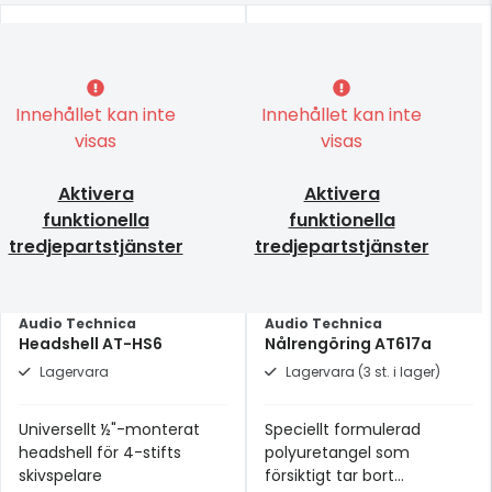
Innehållet kan inte
Innehållet kan inte
visas
visas
Aktivera
Aktivera
funktionella
funktionella
tredjepartstjänster
tredjepartstjänster
Audio Technica
Audio Technica
Headshell AT-HS6
Nålrengöring AT617a
Lagervara
Lagervara (3 st. i lager)
Universellt ½"-monterat
Speciellt formulerad
headshell för 4-stifts
polyuretangel som
skivspelare
försiktigt tar bort