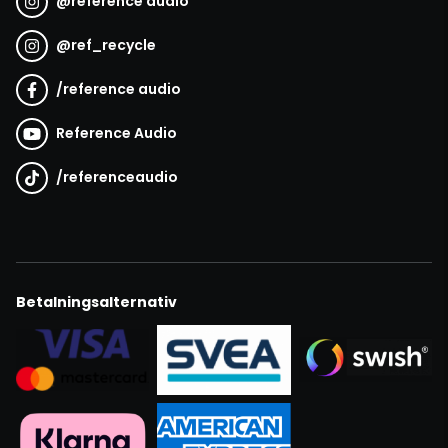
@
reference audio
@
ref_recycle
/
reference audio
Reference Audio
/
referenceaudio
Betalningsalternativ