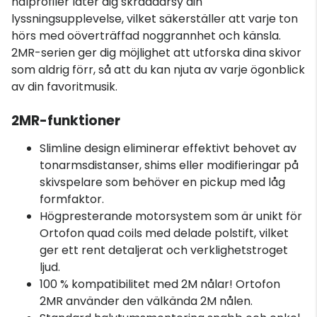
nålprofiler låter dig skräddarsy din
lyssningsupplevelse, vilket säkerställer att varje ton
hörs med oöverträffad noggrannhet och känsla.
2MR-serien ger dig möjlighet att utforska dina skivor
som aldrig förr, så att du kan njuta av varje ögonblick
av din favoritmusik.
2MR-funktioner
Slimline design eliminerar effektivt behovet av
tonarmsdistanser, shims eller modifieringar på
skivspelare som behöver en pickup med låg
formfaktor.
Högpresterande motorsystem som är unikt för
Ortofon quad coils med delade polstift, vilket
ger ett rent detaljerat och verklighetstroget
ljud.
100 % kompatibilitet med 2M nålar! Ortofon
2MR använder den välkända 2M nålen.