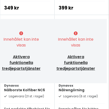
smutspartiklar från nålen
349 kr
399 kr
Innehållet kan inte
Innehållet kan inte
visas
visas
Aktivera
Aktivera
funktionella
funktionella
tredjepartstjänster
tredjepartstjänster
Dynavox
Dynavox
Nålborste Kolfiber NC6
Nålrengörning
Lagervara (21 st. i lager)
Lagervara (6 st. i lager)
Det perfekta tillbehöret för
Rengör nålen för bättre