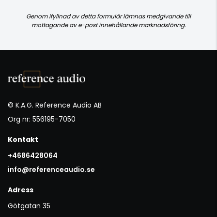
Genom ifyllnad av detta formulär lämnas medgivande till
mottagande av e-post innehållande marknadsföring.
© K.A.G. Reference Audio AB
Org nr: 556195-7050
Kontakt
+4686428064
info@referenceaudio.se
Adress
Götgatan 35