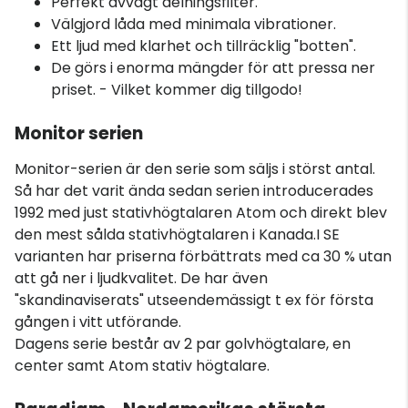
Perfekt avvägt delningsfilter.
Välgjord låda med minimala vibrationer.
Ett ljud med klarhet och tillräcklig "botten".
De görs i enorma mängder för att pressa ner
priset. - Vilket kommer dig tillgodo!
Monitor serien
Monitor-serien är den serie som säljs i störst antal.
Så har det varit ända sedan serien introducerades
1992 med just stativhögtalaren Atom och direkt blev
den mest sålda stativhögtalaren i Kanada.I SE
varianten har priserna förbättrats med ca 30 % utan
att gå ner i ljudkvalitet. De har även
"skandinaviserats" utseendemässigt t ex för första
gången i vitt utförande.
Dagens serie består av 2 par golvhögtalare, en
center samt Atom stativ högtalare.