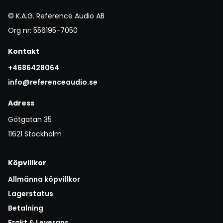
© K.A.G. Reference Audio AB
Org nr: 556195-7050
Kontakt
+4686428064
info@referenceaudio.se
Adress
Götgatan 35
11621 Stockholm
Köpvillkor
Allmänna köpvillkor
Lagerstatus
Betalning
Frakt & Leverans