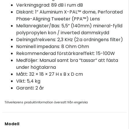
Verkningsgrad: 89 dB i rum dB
Diskant: 1” Aluminium X-PAL™ dome, Perforated
Phase-Aligning Tweeter (PPA™) Lens
Mellanregister/Bas: 5,5” (140mm) mineral-fylld
polypropylen kon / inverted dammskydd
Delningsfrekvens: 2,3 KHz (2:a ordningens filter)
Nominell impedans: 8 Ohm Ohm
Rekommenderad förstärkareffekt: 15-100W
Medföljer: Manual samt bra ”tassar” att fästa
under högtalarna
Mått: 32 × 18 × 27 H x B x D cm
Vikt: 5,4 kg
Garanti: 2 år
Tillverkarens produktinformation översatt från engelska
Modell