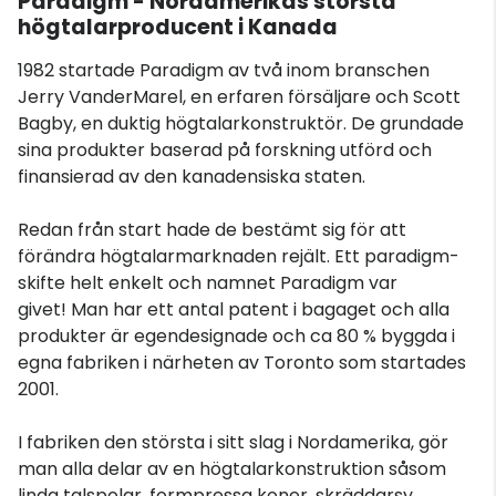
Paradigm - Nordamerikas största
högtalarproducent i Kanada
1982 startade Paradigm av två inom branschen
Jerry VanderMarel, en erfaren försäljare och Scott
Bagby, en duktig högtalarkonstruktör. De grundade
sina produkter baserad på forskning utförd och
finansierad av den kanadensiska staten.
Redan från start hade de bestämt sig för att
förändra högtalarmarknaden rejält. Ett paradigm-
skifte helt enkelt och namnet Paradigm var
givet! Man har ett antal patent i bagaget och alla
produkter är egendesignade och ca 80 % byggda i
egna fabriken i närheten av Toronto som startades
2001.
I fabriken den största i sitt slag i Nordamerika, gör
man alla delar av en högtalarkonstruktion såsom
linda talspolar, formpressa koner, skräddarsy