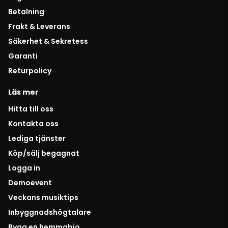
Betalning
Frakt & Leverans
Säkerhet & Sekretess
Garanti
Returpolicy
Läs mer
Hitta till oss
Kontakta oss
Lediga tjänster
Köp/sälj begagnat
Logga in
Demoevent
Veckans musiktips
Inbyggnadshögtalare
Bygg en hemmabio