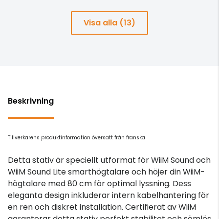
Visa alla (13)
Beskrivning
Tillverkarens produktinformation översatt från franska
Detta stativ är speciellt utformat för WiiM Sound och
WiiM Sound Lite smarthögtalare och höjer din WiiM-
högtalare med 80 cm för optimal lyssning. Dess
eleganta design inkluderar intern kabelhantering för
en ren och diskret installation. Certifierat av WiiM
garanterar detta stativ perfekt stabilitet och sömlös