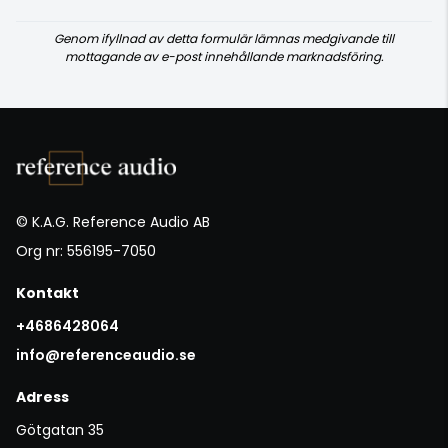
Genom ifyllnad av detta formulär lämnas medgivande till
mottagande av e-post innehållande marknadsföring.
© K.A.G. Reference Audio AB
Org nr: 556195-7050
Kontakt
+4686428064
info@referenceaudio.se
Adress
Götgatan 35