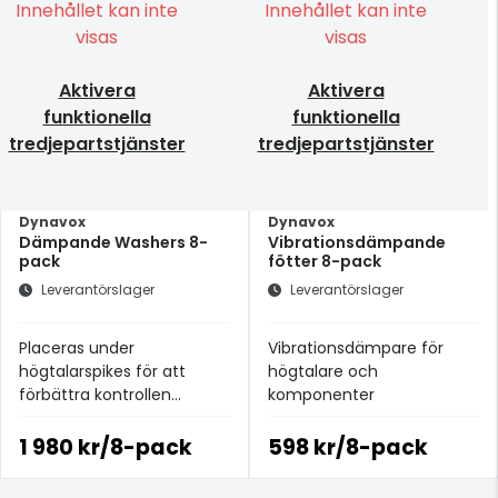
Innehållet kan inte
Innehållet kan inte
visas
visas
Aktivera
Aktivera
funktionella
funktionella
tredjepartstjänster
tredjepartstjänster
Dynavox
Dynavox
Dämpande Washers 8-
Vibrationsdämpande
pack
fötter 8-pack
Leverantörslager
Leverantörslager
Placeras under
Vibrationsdämpare för
högtalarspikes för att
högtalare och
förbättra kontrollen
komponenter
och minimera störande
vibrationer.
1 980 kr/8-pack
598 kr/8-pack