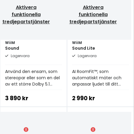
Aktivera
Aktivera
funktionella
funktionella
tredjepartstjänster
tredjepartstjänster
WiiM
WiiM
Sound
Sound Lite
Lagervara
Lagervara
Använd den ensam, som
AI RoomFit™, som
stereopar eller som en del
automatiskt mäter och
av ett större Dolby 5.1
anpassar ljudet till ditt
WiiM-system
utrymme för optimal
prestanda.
3 890 kr
2 990 kr