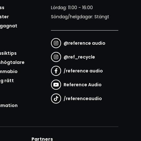
ss
Lördag: 11:00 - 16:00
ster
Söndag/helgdagar: Stängt
egagnat
@
reference audio
t
siktips
@
ref_recycle
shögtalare
/
reference audio
emmabio
ag rätt
Reference Audio
/
referenceaudio
amation
Partners