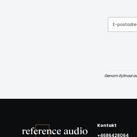
E-postadre
Genom ifyllnad a
Kontakt
+4686428064