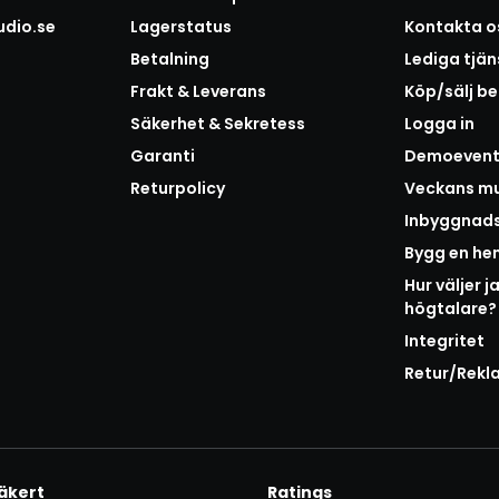
udio.se
Lagerstatus
Kontakta o
Betalning
Lediga tjän
Frakt & Leverans
Köp/sälj b
Säkerhet & Sekretess
Logga in
Garanti
Demoeven
Returpolicy
Veckans mu
Inbyggnad
Bygg en h
Hur väljer j
högtalare?
Integritet
Retur/Rekl
äkert
Ratings