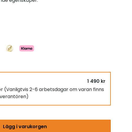
ande egenskaper.
1 490 kr
er
(Vanligtvis 2-6 arbetsdagar om varan finns
leverantören)
Lägg i varukorgen