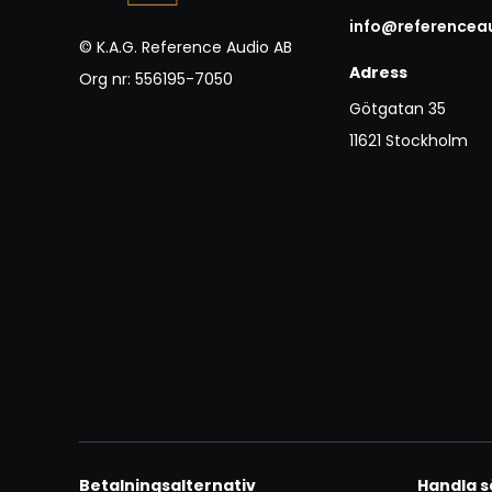
info@referencea
© K.A.G. Reference Audio AB
Adress
Org nr: 556195-7050
Götgatan 35
11621 Stockholm
Betalningsalternativ
Handla s