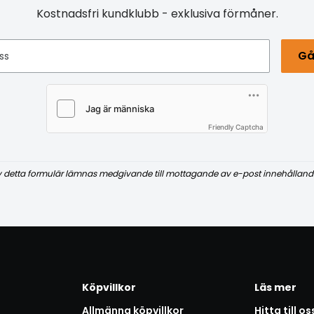
Kostnadsfri kundklubb - exklusiva förmåner.
Gå
ss
Friendly Captcha
v detta formulär lämnas medgivande till mottagande av e-post innehålland
Köpvillkor
Läs mer
Allmänna köpvillkor
Hitta till os