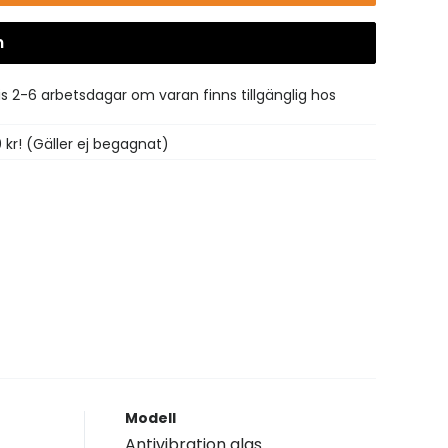
n
Gå till kassan
is 2-6 arbetsdagar om varan finns tillgänglig hos
0 kr! (Gäller ej begagnat)
Modell
Antivibration glas