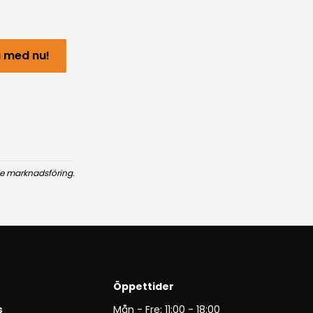
 med nu!
e marknadsföring.
Öppettider
s
Mån - Fre: 11:00 - 18:00