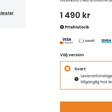
Glasskiva med antivibrer
1 490 kr
jänster
Prishistorik
Välj version
Svart
Leverantörslag
tillgänglig hos 