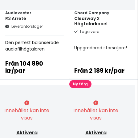
Audiovector
Chord Company
R3 Arreté
Clearway X
Högtalarkabel
Leverantörslager
Lagervara
Den perfekt balanserade
Uppgraderad storsäljare!
audiofilhögtalaren
Från
104 890
kr/par
Från
2 189 kr/par
Ny färg
Innehållet kan inte
Innehållet kan inte
visas
visas
Aktivera
Aktivera