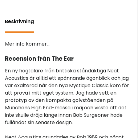
Beskrivning
Mer info kommer...
Recension från The Ear
En ny högtalare från brittiska ståndaktiga Neat
Acoustics är alltid ett spännande ögonblick och jag
var exalterad när den nya Mystique Classic kom för
att prova i mitt eget system. Jag hade sett en
prototyp av den kompakta golvståenden på
Münchens High End-mässa i maj och visste att det
inte skulle dröja länge innan Bob Surgeoner hade
fulländat sin senaste design.
Neat Acoustics grundades av Bob 1989 och något