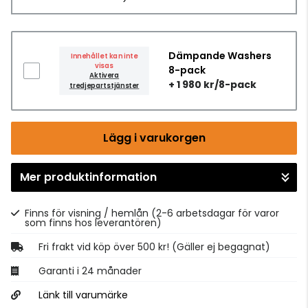
Dämpande Washers
Innehållet kan inte
visas
8-pack
Aktivera
+ 1 980 kr/8-pack
tredjepartstjänster
Lägg i varukorgen
Mer produktinformation
Gå till kassan
Finns för visning / hemlån
(2-6 arbetsdagar för varor
som finns hos leverantören)
Fri frakt vid köp över 500 kr! (Gäller ej begagnat)
Garanti i 24 månader
Länk till varumärke