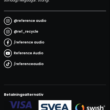
Söndag/helgdagar: Stängt
@
reference audio
@
ref_recycle
/
reference audio
Reference Audio
/
referenceaudio
Betalningsalternativ