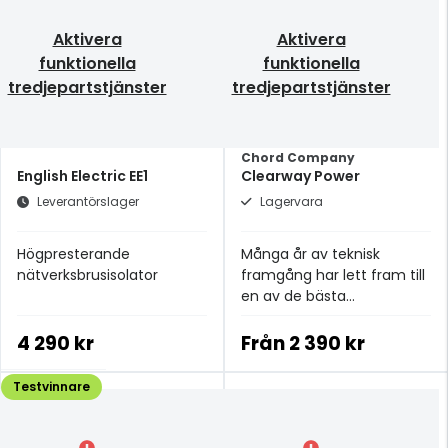
Aktivera
Aktivera
funktionella
funktionella
tredjepartstjänster
tredjepartstjänster
Chord Company
English Electric EE1
Clearway Power
Leverantörslager
Lagervara
Högpresterande
Många år av teknisk
nätverksbrusisolator
framgång har lett fram till
en av de bästa
strömkablarna i
prisklassen.
4 290 kr
Från
2 390 kr
Testvinnare