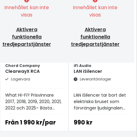
Innehållet kan inte
Innehållet kan inte
visas
visas
Aktivera
Aktivera
funktionella
funktionella
tredjepartstjänster
tredjepartstjänster
Chord Company
iFi Audio
ClearwayX RCA
LAN iSilencer
Lagervara
Leverantörslager
What Hi-Fi? Prisvinnare
LAN iSilencer tar bort det
2017, 2018, 2019, 2020, 2021,
elektriska bruset som
2022 och 2025– Bästa
förvränger ljudsignalen
analoga signalkabeln för
från ditt nätverk.
£100+.
Från
1 990 kr/par
990 kr