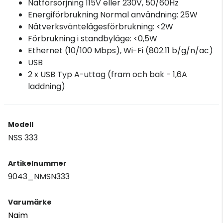
Nätförsörjning 115V eller 230V, 50/60Hz
Energiförbrukning Normal användning: 25W
Nätverksväntelägesförbrukning: <2W
Förbrukning i standbyläge: <0,5W
Ethernet (10/100 Mbps), Wi-Fi (802.11 b/g/n/ac)
USB
2 x USB Typ A-uttag (fram och bak - 1,6A
laddning)
Modell
NSS 333
Artikelnummer
9043_NMSN333
Varumärke
Naim