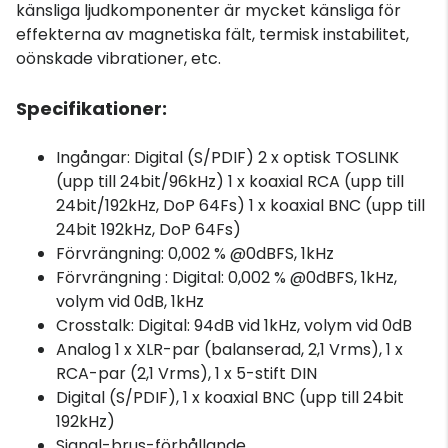
känsliga ljudkomponenter är mycket känsliga för
effekterna av magnetiska fält, termisk instabilitet,
oönskade vibrationer, etc.
Specifikationer:
Ingångar: Digital (S/PDIF) 2 x optisk TOSLINK
(upp till 24bit/96kHz) 1 x koaxial RCA (upp till
24bit/192kHz, DoP 64Fs) 1 x koaxial BNC (upp till
24bit 192kHz, DoP 64Fs)
Förvrängning: 0,002 % @0dBFS, 1kHz
Förvrängning : Digital: 0,002 % @0dBFS, 1kHz,
volym vid 0dB, 1kHz
Crosstalk: Digital: 94dB vid 1kHz, volym vid 0dB
Analog 1 x XLR-par (balanserad, 2,1 Vrms), 1 x
RCA-par (2,1 Vrms), 1 x 5-stift DIN
Digital (S/PDIF), 1 x koaxial BNC (upp till 24bit
192kHz)
Signal-brus-förhållande