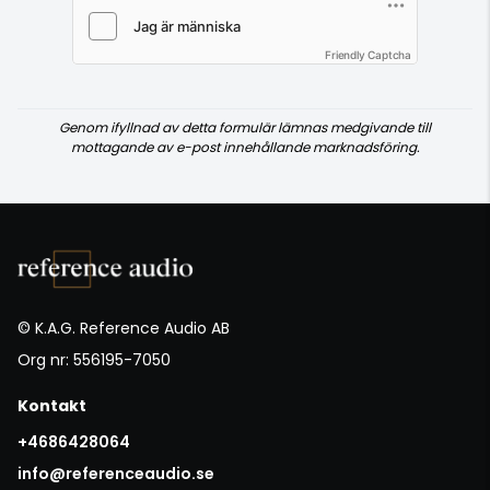
Friendly Captcha
Genom ifyllnad av detta formulär lämnas medgivande till
mottagande av e-post innehållande marknadsföring.
© K.A.G. Reference Audio AB
Org nr: 556195-7050
Kontakt
+4686428064
info@referenceaudio.se