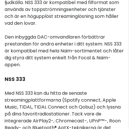
ljudkälla. NSS 333 är kompatibel med filformat som
används av toppströmningsenheter och tjänster
och är en högupplöst streaminglösning som håller
vad den lovar.
Den inbyggda DAC-omvandlaren förbättrar
prestandan för andra enheter i ditt system. NSS 333
är kompatibel med hela Naim-sortimentet och låter
dig styra ditt system enkelt från Focal & Naim-
appen.
NSS 333
Med NSS 333 kan du hitta de senaste
streamingplattformarna (Spotify connect, Apple
Music, TIDAL, TIDAL Connect och Qobuz) och lyssna
på dina favoritradiostationer. Tack vare de
integrerade AirPlay2-, Chromecast-, UPnP™-, Roon
Ready- och Bluetooth® AptX-teknikerna är det