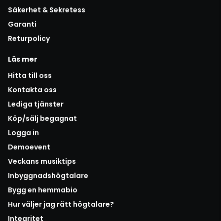
Säkerhet & Sekretess
Garanti
Returpolicy
Läs mer
Hitta till oss
Kontakta oss
Lediga tjänster
Köp/sälj begagnat
Logga in
Demoevent
Veckans musiktips
Inbyggnadshögtalare
Bygg en hemmabio
Hur väljer jag rätt högtalare?
Integritet