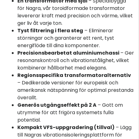
En transformator med själ
– Specialbyggd
för Nagra, vår toroidformade transformator
levererar kraft med precision och värme, vilket
ger liv åt varje ton.
Tyst filtrering i flera steg
– Eliminerar
störningar och garanterar ett rent, tyst
energiflöde till dina komponenter.
Precisionsbearbetat aluminiumchassi
– Ger
resonanskontroll och vibrationstålighet, vilket
kombinerar hållbarhet med elegans.
Regionsspecifika transformatoralternativ
– Dedikerade versioner för europeisk och
amerikansk nätspänning för optimal prestanda
överallt.
Generös utgångseffekt på 2 A
– Gott om
utrymme för att frigöra systemets fulla
potential.
Kompakt VFS-uppgradering (tillval)
– Lägg
till Nagras vibrationsisoleringsplattform för