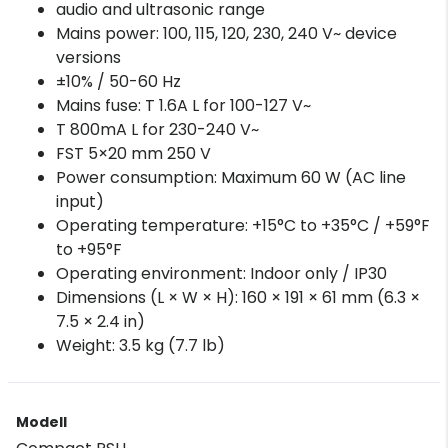
audio and ultrasonic range
Mains power: 100, 115, 120, 230, 240 V~ device
versions
±10% / 50-60 Hz
Mains fuse: T 1.6A L for 100-127 V~
T 800mA L for 230-240 V~
FST 5×20 mm 250 V
Power consumption: Maximum 60 W (AC line
input)
Operating temperature: +15°C to +35°C / +59°F
to +95°F
Operating environment: Indoor only / IP30
Dimensions (L × W × H): 160 × 191 × 61 mm (6.3 ×
7.5 × 2.4 in)
Weight: 3.5 kg (7.7 lb)
Modell