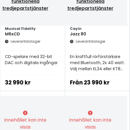
funktionella
funktionella
tredjepartstjänster
tredjepartstjänster
Musical Fidelity
Cayin
M6sCD
Jazz 80
Leverantörslager
Leverantörslager
CD-spelare med 32-bit
En kraftfull rörförstärkare
DAC och digitala ingångar
med Bluetooth, 2x 40 watt.
Välj mellan EL34 eller KT88
rör.
32 990 kr
Från
23 990 kr
Innehållet kan inte
Innehållet kan inte
visas
visas