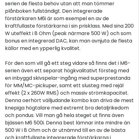
serien de flesta behov utan att man tömmer
plånboken fullständigt. Den integrerade
förstärkaren M6i är som exempel en av de
kraftfullaste förstärkarna i sin prisklass. Med sina 200
W uteffekt i 8 Ohm (peak närmare 500 W) och som
bonus en integrerad DAC, kan man avnjuta de flesta
källor med en ypperlig kvalitet.
För den som vill gå ett steg vidare så finns det i M6-
serien även ett separat högkvalitativt försteg med
en inbyggd skivspelar-ingång med superprestanda
för MM/MC-pickuper, samt ett slusteg med rejäl
effekt (2 x 260W RMS) och massiv strömkapacitet.
Denna oerhört välljudande kombo kan driva de mest
knepiga högtalare med extremt bra detaljrikedom
och pondus. Vill man gå hela steget ut finns även
bjässen M6 500i. Denna best lämnar inte mindre än
500 W i 8 Ohm och är utnämnd till en av de bästa
och kraftfullaste integrerade förstärkarna i