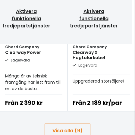
Aktivera
Aktivera
funktionella
funktionella
tredjepartstjänster
tredjepartstjänster
Chord Company
Chord Company
Clearway Power
Clearway X
Högtalarkabel
Lagervara
Lagervara
Många år av teknisk
Uppgraderad storsäljare!
framgång har lett fram till
en av de bästa
strömkablarna i
prisklassen.
Från
2 390 kr
Från
2 189 kr/par
Visa alla (9)