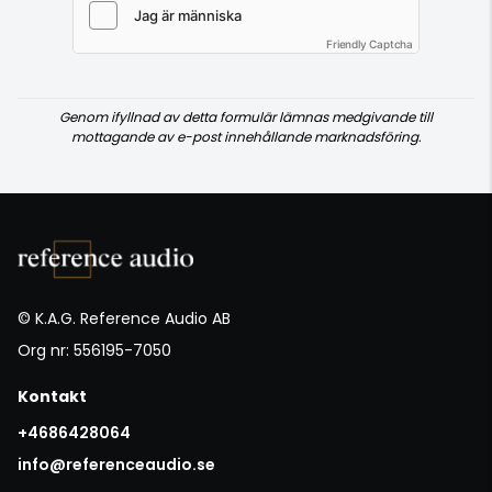
Friendly Captcha
Genom ifyllnad av detta formulär lämnas medgivande till
mottagande av e-post innehållande marknadsföring.
© K.A.G. Reference Audio AB
Org nr: 556195-7050
Kontakt
+4686428064
info@referenceaudio.se