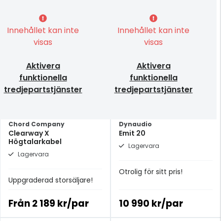
Innehållet kan inte
Innehållet kan inte
visas
visas
Aktivera
Aktivera
funktionella
funktionella
tredjepartstjänster
tredjepartstjänster
Chord Company
Dynaudio
Clearway X
Emit 20
Högtalarkabel
Lagervara
Lagervara
Otrolig för sitt pris!
Uppgraderad storsäljare!
Från
2 189 kr/par
10 990 kr/par