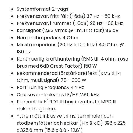
Systemformat 2-vägs
Frekvenssvar, fritt fält (-6dB) 37 Hz – 60 kHz
Frekvenssvar, i rummet (-6dB) 28 Hz – 60 kHz
Känslighet (2,83 Vrms @ 1 m, fritt fält) 85 dB
Nominell impedans 4 Ohm
Minsta impedans (20 Hz till 20 kHz) 4,0 Ohm @
180 Hz
Kontinuerlig krafthantering (RMS till 4 ohm, rosa
brus med 6dB Crest Factor) 150 W
Rekommenderad förstärkareffekt (RMS till 4
Ohm, musiksignal) 75 – 300 W
Port Tuning Frequency 44 Hz
Crossover-frekvens LF/HF: 2,85 kHz
Element 1 x 6" RDT III basdrivrutin, 1 x MPD III
diskanthögtalare
Yttre mått inklusive trims, terminaler och
stödbensfötter och spikar (H x B x D) 398 x 225
x 325,6 mm (15,6 x 8,8 x 12,8")