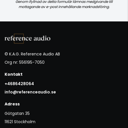
Genom ifyllnad av detta formulär lämnas medgivande till
mottagande av e-post innehållande marknadsföring.
© K.A.G. Reference Audio AB
Org nr: 556195-7050
Kontakt
+4686428064
info@referenceaudio.se
Adress
Götgatan 35
11621 Stockholm