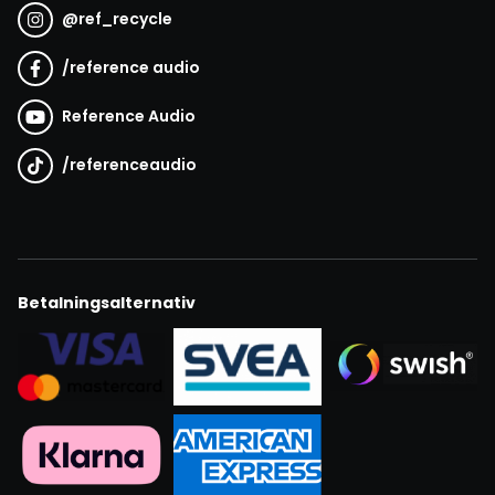
@
ref_recycle
/
reference audio
Reference Audio
/
referenceaudio
Betalningsalternativ