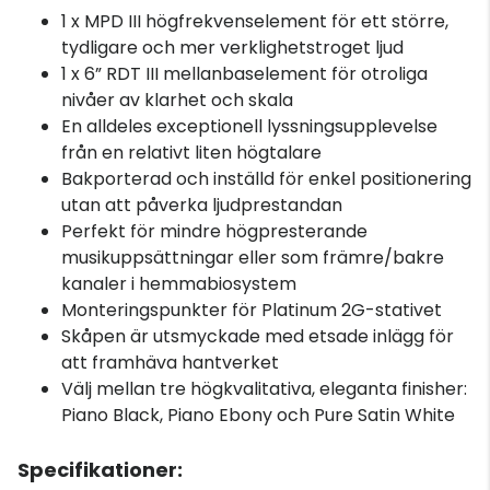
1 x MPD III högfrekvenselement för ett större,
tydligare och mer verklighetstroget ljud
1 x 6” RDT III mellanbaselement för otroliga
nivåer av klarhet och skala
En alldeles exceptionell lyssningsupplevelse
från en relativt liten högtalare
Bakporterad och inställd för enkel positionering
utan att påverka ljudprestandan
Perfekt för mindre högpresterande
musikuppsättningar eller som främre/bakre
kanaler i hemmabiosystem
Monteringspunkter för Platinum 2G-stativet
Skåpen är utsmyckade med etsade inlägg för
att framhäva hantverket
Välj mellan tre högkvalitativa, eleganta finisher:
Piano Black, Piano Ebony och Pure Satin White
Specifikationer: