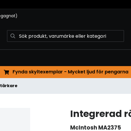
begagnat)
Fynda skyltexemplar - Mycket ljud för pengarna
stärkare
Integrerad r
McIntosh
MA2375