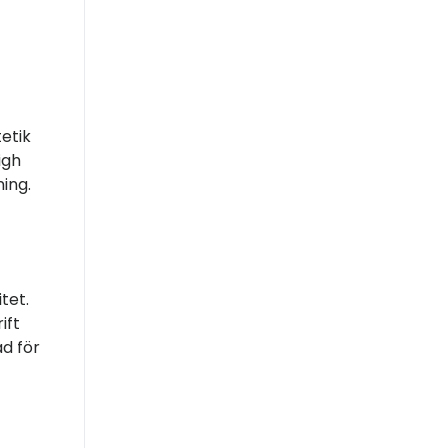
etik
igh
ing.
tet.
ift
d för