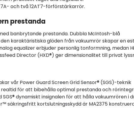
7A- och två 12AT7-förförstärkarrör.
ern prestanda
 med banbrytande prestanda. Dubbla McIntosh-blå
ch den karaktäristiska glöden från vakuumrör skapar en est
analog equalizer erbjuder personlig tonformning, medan H
ed Director (HXD®) ger dimensionalitet till privat lyssn
akar vår Power Guard Screen Grid Sensor® (SGS)-teknik
 realtid för att bibehålla optimal prestanda och rörintegri
GS® dynamiskt insignalen för att hålla vakuumrören i dr
™ säkringsfritt kortslutningsskydd är MA2375 konstruera