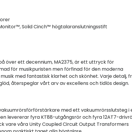
torer
onitor™, Solid Cinch™ högtalaranslutningsstift
å över ett decennium, MA2375, är ett uttryck för
rmad för musikpuristen men förfinad för den moderna
musik med fantastisk klarhet och skönhet. Varje detalj, f
glöd, återspeglar vårt arv av excellens och tidlös design.
vakuumrörsförförstärkare med ett vakuumrörsslutsteg i 
onen levererar fyra KT88-utgångsrör och fyra 12AT7-drivr
Tack vare våra Unity Coupled Circuit Output Transformers
genom praktiskt taget alla högtalare.