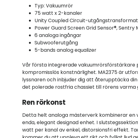
Typ: Vakuumrör
75 watt x 2-kanaler
Unity Coupled Circuit-utgångstransforma
Power Guard Screen Grid Sensor®, Sentry M
6 analoga ingångar
Subwooferutgång
5-bands analog equalizer
Vår första integrerade vakuumrörsförstärkare p
kompromisslös konstnärlighet. MA2375 är utfo
lyssnaren och inbjuder dig att återupptäcka din 
det polerade rostfria chassiet till rörens varma 
Ren rörkonst
Detta helt analoga mästerverk kombinerar en 
enda, elegant designad enhet. I slutstegssekti
watt per kanal av enkel, distorsionsfri effekt. 
kommer du att uppleva ett rikt och fylligt ljud 