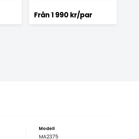
Från
1 990 kr/par
Modell
MA2375