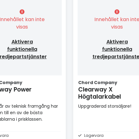
Innehållet kan inte
Innehållet kan int
visas
visas
Aktivera
Aktivera
funktionella
funktionella
redjepartstjänster
tredjepartstjänst
 Company
Chord Company
rway Power
Clearway X
Högtalarkabel
r av teknisk framgång har
Uppgraderad storsäljare!
m till en av de bästa
blarna i prisklassen.
vara
Lagervara