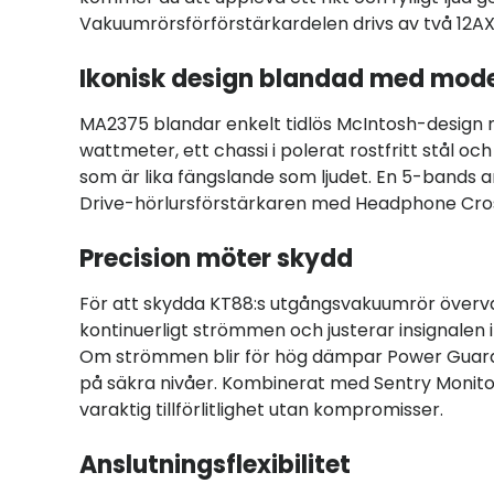
Vakuumrörsförförstärkardelen drivs av två 12AX
Ikonisk design blandad med mod
MA2375 blandar enkelt tidlös McIntosh-design
wattmeter, ett chassi i polerat rostfritt stål o
som är lika fängslande som ljudet. En 5-bands 
Drive-hörlursförstärkaren med Headphone Crossfe
Precision möter skydd
För att skydda KT88:s utgångsvakuumrör överv
kontinuerligt strömmen och justerar insignalen i
Om strömmen blir för hög dämpar Power Guard S
på säkra nivåer. Kombinerat med Sentry Monitor
varaktig tillförlitlighet utan kompromisser.
Anslutningsflexibilitet