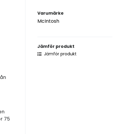
Varumärke
McIntosh
Jämför produkt
Jämför produkt
rån
en
ör 75