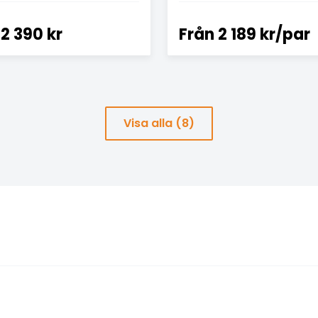
2 390 kr
Från
2 189 kr/par
Visa alla (8)