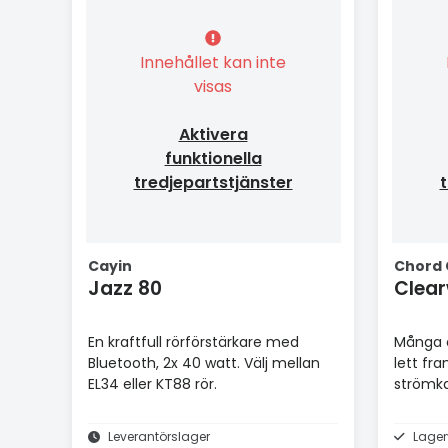
Innehållet kan inte
visas
Aktivera
funktionella
tredjepartstjänster
t
Cayin
Chord
Jazz 80
Clea
En kraftfull rörförstärkare med
Många å
Bluetooth, 2x 40 watt. Välj mellan
lett fra
EL34 eller KT88 rör.
strömka
Leverantörslager
Lager