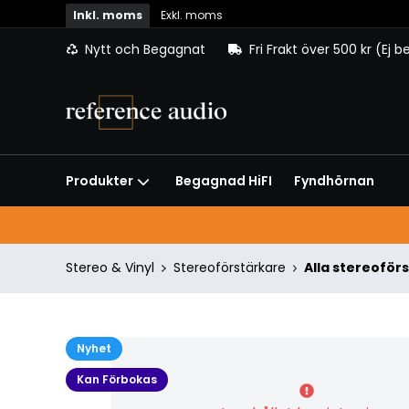
Inkl. moms
Exkl. moms
Nytt och Begagnat
Fri Frakt över 500 kr (Ej 
Begagnad HiFI
Fyndhörnan
Produkter
Stereo & Vinyl
Stereoförstärkare
Alla stereoför
Nyhet
Kan Förbokas