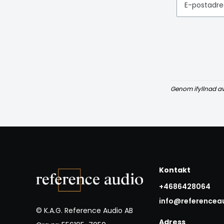
E-postadre
Genom ifyllnad a
Kontakt
+4686428064
info@referencea
© K.A.G. Reference Audio AB
Adress