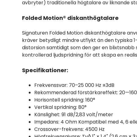
avbryter) traditionella högtalare av liknande sto
Folded Motion® diskanthögtalare
Signaturen Folded Motion diskanthögtalare an
kräver betydligt mindre utflykt än den typiska
distorsion samtidigt som den ger en blixtsnabb
kontrollerad ljudspridning för att skapa en reali
Specifikationer:
Frekvenssvar: 70–25 000 Hz ±3dB
Rekommenderad förstärkareffekt: 20—160 
Horisontell spridning: 160°
Vertikal spridning: 80°
Känslighet: 91 dB/2,83 volt/meter
Impedans: 4 Ohm Kompatibel med 4, 6 elle
Crossover-frekvens: 4500 Hz
Högfrekvensgivare: Två 1" × 1,4" (2,6 cm × 3