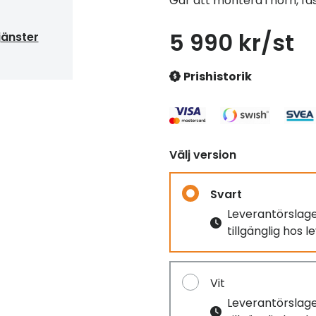
Går att montera i hörn, fä
5 990 kr/st
jänster
Prishistorik
Välj version
Svart
Leverantörslag
tillgänglig hos 
Vit
Leverantörslag