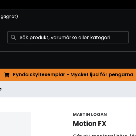
begagnat)
Fynda skyltexemplar - Mycket ljud för pengarna
e
MARTIN LOGAN
Motion FX