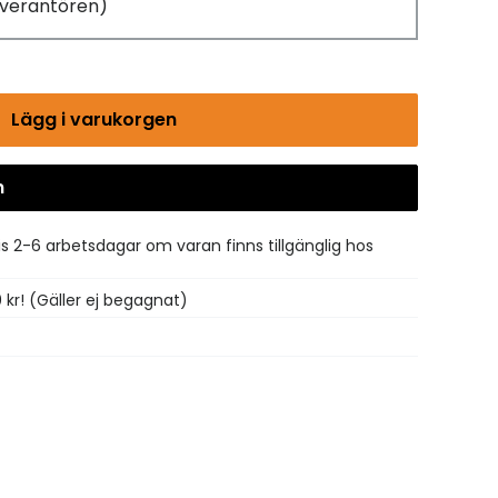
leverantören)
Lägg i varukorgen
n
Gå till kassan
is 2-6 arbetsdagar om varan finns tillgänglig hos
0 kr! (Gäller ej begagnat)