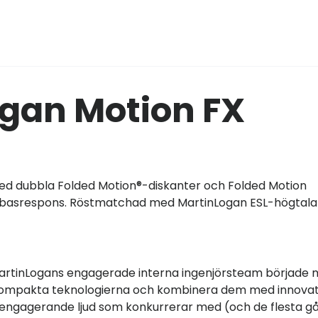
ogan Motion FX
d dubbla Folded Motion®-diskanter och Folded Motion
ad basrespons. Röstmatchad med MartinLogan ESL-högtala
? MartinLogans engagerade interna ingenjörsteam började
 kompakta teknologierna och kombinera dem med innovat
t engagerande ljud som konkurrerar med (och de flesta g