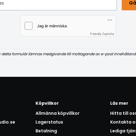
Gå
ss
Friendly Captcha
v detta formulär lämnas medgivande till mottagande av e-post innehålland
Köpvillkor
Läs mer
Allmänna köpvillkor
Hitta till os
udio.se
Lagerstatus
Kontakta o
Betalning
Lediga tjän