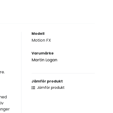
Modell
Motion FX
Varumärke
Martin Logan
re.
Jämför produkt
Jämför produkt
 med
iv
ånger