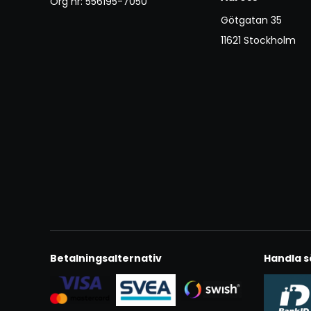
Org nr: 556195-7050
Götgatan 35
11621 Stockholm
Betalningsalternativ
Handla s