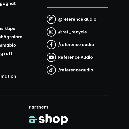
egagnat
@
reference audio
t
siktips
@
ref_recycle
shögtalare
/
reference audio
emmabio
ag rätt
Reference Audio
/
referenceaudio
amation
Partners