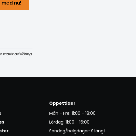
 med nu!
e marknadsföring.
Öppettider
s
Mån - Fre: 11:00 - 18:00
ss
Lördag: 11:00 - 16:00
ster
Söndag/helgdagar: Stängt