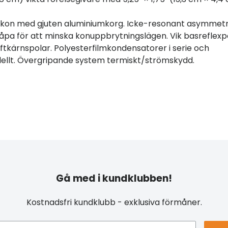
rskon med gjuten aluminiumkorg. Icke-resonant asymmetr
a för att minska konuppbrytningslägen. Vik basreflexpo
tkärnspolar. Polyesterfilmkondensatorer i serie och
lellt. Övergripande system termiskt/strömskydd.
Gå med i kundklubben!
Kostnadsfri kundklubb - exklusiva förmåner.