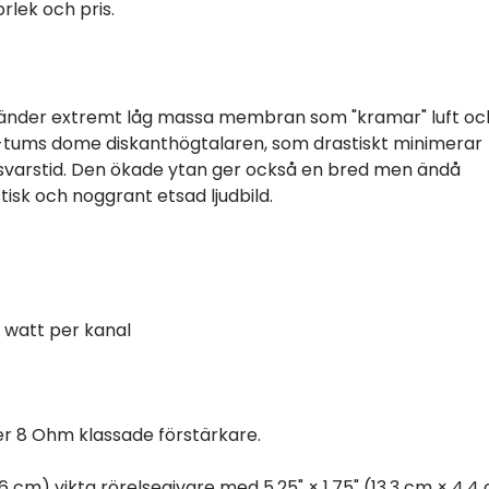
rlek och pris.
vänder extremt låg massa membran som "kramar" luft oc
 1-tums dome diskanthögtalaren, som drastiskt minimerar
 svarstid. Den ökade ytan ger också en bred men ändå
stisk och noggrant etsad ljudbild.
watt per kanal
r 8 Ohm klassade förstärkare.
,6 cm) vikta rörelsegivare med 5,25" × 1,75" (13,3 cm × 4,4