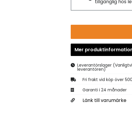
tillgänglig hos 
Mer produktinformatio
Leverantörslager
(Vanligtv
leverantören)
Fri frakt vid köp över 50
Garanti i 24 månader
Länk till varumärke