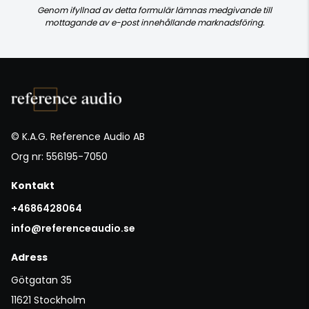
Genom ifyllnad av detta formulär lämnas medgivande till
mottagande av e-post innehållande marknadsföring.
© K.A.G. Reference Audio AB
Org nr: 556195-7050
Kontakt
+4686428064
info@referenceaudio.se
Adress
Götgatan 35
11621 Stockholm