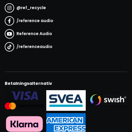
@
ref_recycle
/
reference audio
Reference Audio
/
referenceaudio
Betalningsalternativ