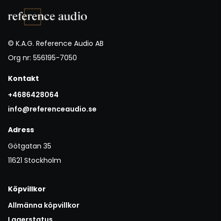
© K.A.G. Reference Audio AB
Org nr: 556195-7050
Kontakt
+4686428064
info@referenceaudio.se
Adress
Götgatan 35
11621 Stockholm
Köpvillkor
Allmänna köpvillkor
Lagerstatus