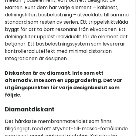
mellan-/baselement, vart och ett designat av
Marten. Runt dem har varje element – ​​kabinett,
delningsfilter, basbelastning – utvecklats till samma
standard som resten av serien. Ett trippelskiktslåda
byggt för att ta bort resonans från ekvationen. Ett
delningsfilter upplöst individuellt för de element det
betjänar. Ett basbelastningssystem som levererar
kontrollerad uteffekt med minimal distorsion.
Integrationen är designen.
Diskanten är av diamant. Inte som ett
alternativ. Inte som en uppgradering. Det var
utgångspunkten för varje designbeslut som
följde.
Diamantdiskant
Det hårdaste membranmaterialet som finns
tillgängligt, med ett styvhet-till-massa-förhållande
som inget annat material matchar. Kolvrörelse