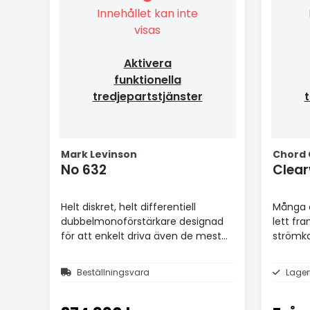
Innehållet kan inte
visas
Aktivera
funktionella
tredjepartstjänster
t
Mark Levinson
Chord
No 632
Clea
Helt diskret, helt differentiell
Många å
dubbelmonoförstärkare designad
lett fra
för att enkelt driva även de mest
strömka
krävande högtalarna.
Beställningsvara
Lager