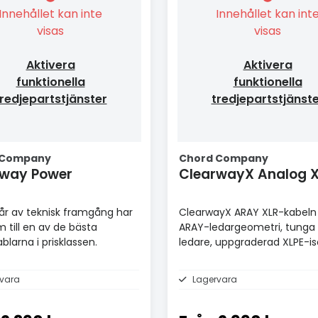
Innehållet kan inte
Innehållet kan int
visas
visas
Aktivera
Aktivera
funktionella
funktionella
redjepartstjänster
tredjepartstjänst
 Company
Chord Company
rway Power
ClearwayX Analo
r av teknisk framgång har
ClearwayX ARAY XLR-kabeln
m till en av de bästa
ARAY-ledargeometri, tunga
blarna i prisklassen.
ledare, uppgraderad XLPE-is
och dubbelskiktsskärmning.
vara
Lagervara