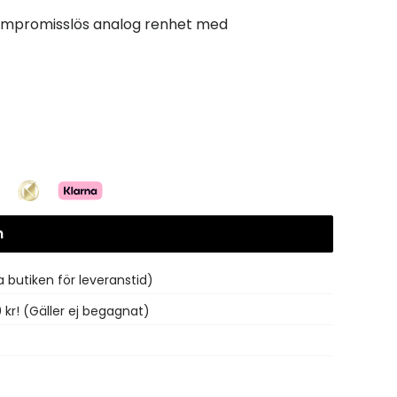
ompromisslös analog renhet med
n
 butiken för leveranstid)
0 kr! (Gäller ej begagnat)