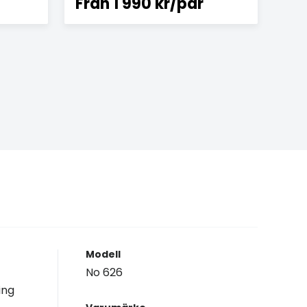
Från
1 990 kr/par
Modell
No 626
ing