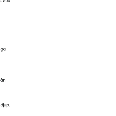
t. Sex
oga,
rån
djup.