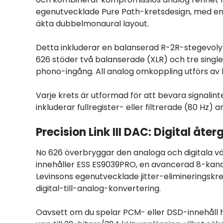
egenutvecklade Pure Path-kretsdesign, med en he
äkta dubbelmonaural layout.
Detta inkluderar en balanserad R-2R-stegevolym
626 stöder två balanserade (XLR) och tre sin
phono-ingång. All analog omkoppling utförs av 
Varje krets är utformad för att bevara signali
inkluderar fullregister- eller filtrerade (80 Hz
Precision Link III DAC: Digital åte
No 626 överbryggar den analoga och digitala vä
innehåller ESS ES9039PRO, en avancerad 8-kan
Levinsons egenutvecklade jitter-elimineringskret
digital-till-analog-konvertering.
Oavsett om du spelar PCM- eller DSD-innehåll