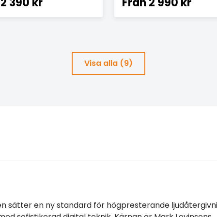
2 390 kr
Från
2 990 kr
Visa alla (9)
n sätter en ny standard för högpresterande ljudåtergivn
 sofistikerad digital teknik. Kärnan är Mark Levinsons