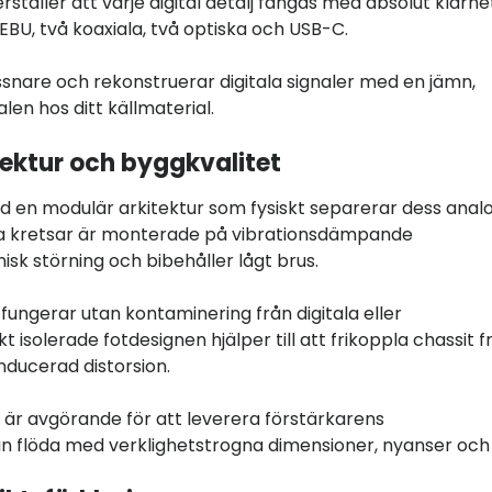
rställer att varje digital detalj fångas med absolut klarhe
EBU, två koaxiala, två optiska och USB-C.
ssnare och rekonstruerar digitala signaler med en jämn,
en hos ditt källmaterial.
itektur och byggkvalitet
ed en modulär arkitektur som fysiskt separerar dess anal
iga kretsar är monterade på vibrationsdämpande
sk störning och bibehåller lågt brus.
ungerar utan kontaminering från digitala eller
isolerade fotdesignen hjälper till att frikoppla chassit f
nducerad distorsion.
r är avgörande för att leverera förstärkarens
an flöda med verklighetstrogna dimensioner, nyanser och 