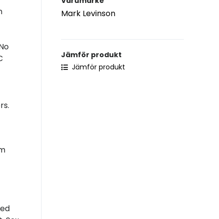
Varumärke
n
Mark Levinson
 No
Jämför produkt
C
Jämför produkt
rs.
om
med