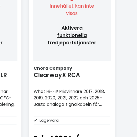
e
Innehållet kan inte
visas
Aktivera
funktionella
er
tredjepartstjänster
Chord Company
g XLR
ClearwayX RCA
 har
What Hi-Fi? Prisvinnare 2017, 2018,
 OFC-
2019, 2020, 2021, 2022 och 2025–
olering
Bästa analoga signalkabeln för
£100+.
Lagervara