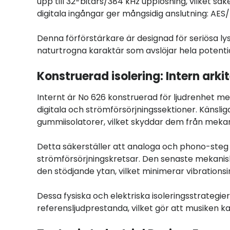
upp till 32-bitars/384 kHz upplösning, vilket säke
digitala ingångar ger mångsidig anslutning: AES/
Denna förförstärkare är designad för seriösa ly
naturtrogna karaktär som avslöjar hela potential
Konstruerad isolering: Intern ark
Internt är No 626 konstruerad för ljudrenhet m
digitala och strömförsörjningssektioner. Känsl
gummiisolatorer, vilket skyddar dem från mekani
Detta säkerställer att analoga och phono-steg f
strömförsörjningskretsar. Den senaste mekaniskt 
den stödjande ytan, vilket minimerar vibrationsi
Dessa fysiska och elektriska isoleringsstrategie
referensljudprestanda, vilket gör att musiken k