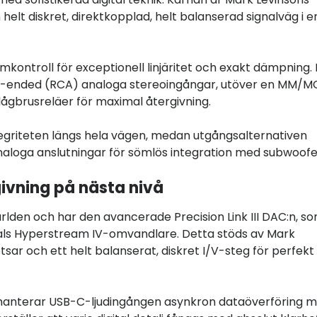
lt diskret, direktkopplad, helt balanserad signalväg i e
kontroll för exceptionell linjäritet och exakt dämpning.
gle-ended (RCA) analoga stereoingångar, utöver en MM/M
lågbrusreläer för maximal återgivning.
ntegriteten längs hela vägen, medan utgångsalternativen
) analoga anslutningar för sömlös integration med subwoofe
rgivning på nästa nivå
rlden och har den avancerade Precision Link III DAC:n, s
als Hyperstream IV-omvandlare. Detta stöds av Mark
sar och ett helt balanserat, diskret I/V-steg för perfekt
 hanterar USB-C-ljudingången asynkron dataöverföring 