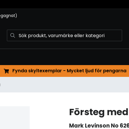
begagnat)
Fynda skyltexemplar - Mycket ljud för pengarna
g
Försteg med 
Mark Levinson
No 62