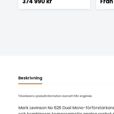
374 990 kr
Från
Beskrivning
Tillverkarens produktinformation översatt från engelska
Mark Levinson No 626 Dual Mono-förförstärkare
och kombinerar kompromisslös analog renhet med