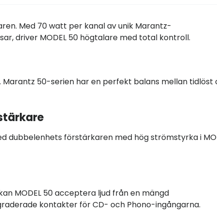
aren. Med 70 watt per kanal av unik Marantz-
r, driver MODEL 50 högtalare med total kontroll.
da. Marantz 50-serien har en perfekt balans mellan tidlöst
stärkare
ed dubbelenhets förstärkaren med hög strömstyrka i M
r kan MODEL 50 acceptera ljud från en mängd
graderade kontakter för CD- och Phono-ingångarna.