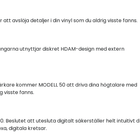
tt avslöja detaljer i din vinyl som du aldrig visste fanns.
ångarna utnyttjar diskret HDAM-design med extern
ärkare kommer MODELL 50 att driva dina högtalare med
g visste fanns.
Beslutet att utesluta digitalt säkerställer helt intuitivt dr
a, digitala kretsar.