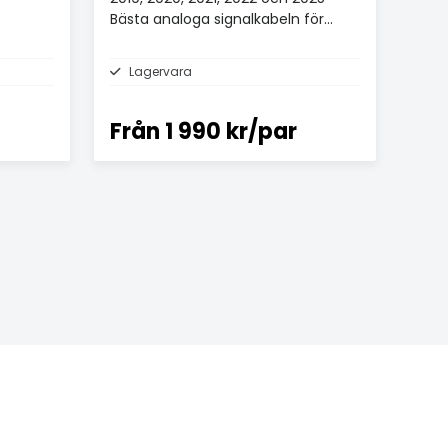
Bästa analoga signalkabeln för
£100+.
Lagervara
Från
1 990 kr/par