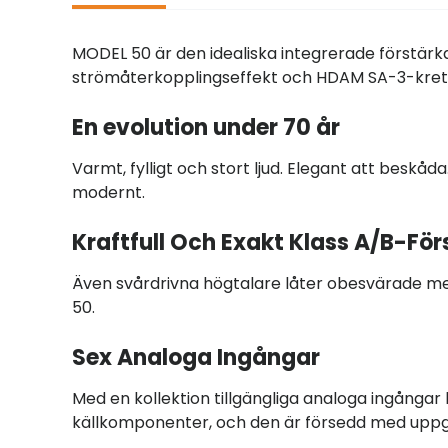
MODEL 50 är den idealiska integrerade förstärk
strömåterkopplingseffekt och HDAM SA-3-kretsa
En evolution under 70 år
Varmt, fylligt och stort ljud. Elegant att beskå
modernt.
Kraftfull Och Exakt Klass A/B-För
Även svårdrivna högtalare låter obesvärade m
50.
Sex Analoga Ingångar
Med en kollektion tillgängliga analoga ingånga
källkomponenter, och den är försedd med upp