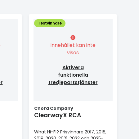
Testvinnare
e
Innehållet kan inte
visas
Aktivera
funktionella
er
tredjepartstjänster
Chord Company
ClearwayX RCA
What Hi-Fi? Prisvinnare 2017, 2018,
2019, 2020, 2021, 2022 och 2025–