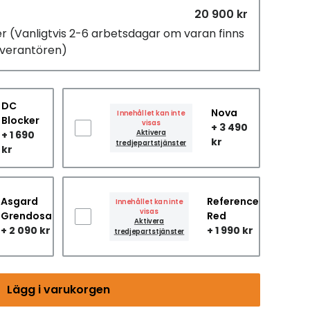
20 900 kr
er
(Vanligtvis 2-6 arbetsdagar om varan finns
leverantören)
DC
Nova
Innehållet kan inte
Blocker
visas
+ 3 490
+ 1 690
Aktivera
kr
tredjepartstjänster
kr
Asgard
Reference
Innehållet kan inte
visas
Grendosa
Red
Aktivera
+ 2 090 kr
+ 1 990 kr
tredjepartstjänster
Lägg i varukorgen