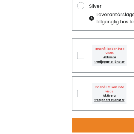
Silver
Leverantörslag
tillgänglig hos 
Innehållet kan inte
visas
Aktivera
tredjepartstjänster
Innehållet kan inte
visas
Aktivera
tredjepartstjänster