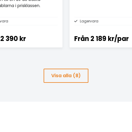
blarna i prisklassen.
vara
Lagervara
2 390 kr
Från
2 189 kr/par
Visa alla (8)