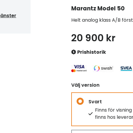
Marantz
Model 50
jänster
Helt analog klass A/B förs
20 900 kr
Prishistorik
Välj version
Svart
Finns för visnin
finns hos lever