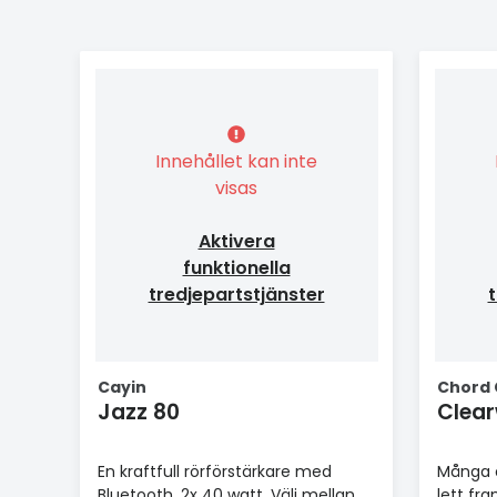
Innehållet kan inte
visas
Aktivera
funktionella
tredjepartstjänster
t
Cayin
Chord
Jazz 80
Clea
En kraftfull rörförstärkare med
Många å
Bluetooth, 2x 40 watt. Välj mellan
lett fra