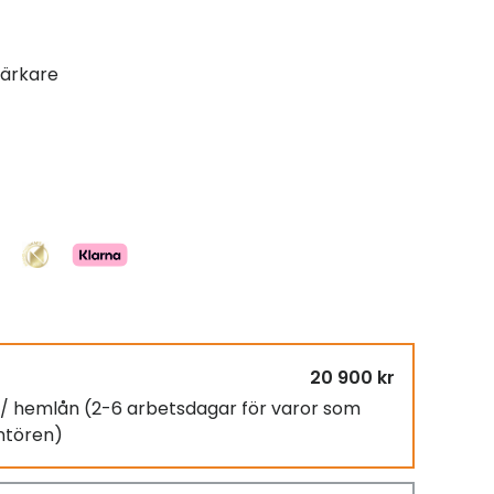
tärkare
20 900 kr
g / hemlån
(2-6 arbetsdagar för varor som
antören)