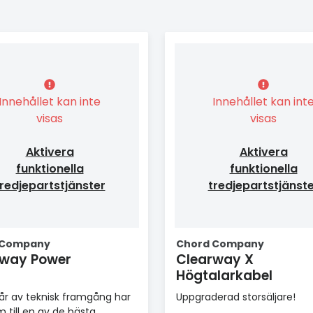
Innehållet kan inte
Innehållet kan int
visas
visas
Aktivera
Aktivera
funktionella
funktionella
redjepartstjänster
tredjepartstjänst
 Company
Chord Company
rway Power
Clearway X
Högtalarkabel
r av teknisk framgång har
Uppgraderad storsäljare!
m till en av de bästa