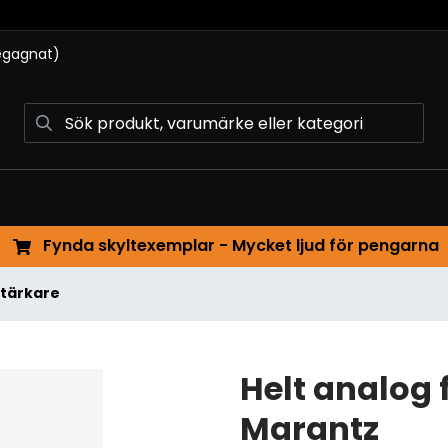
begagnat)
Fynda skyltexemplar - Mycket ljud för pengarna
stärkare
Helt analog 
Marantz