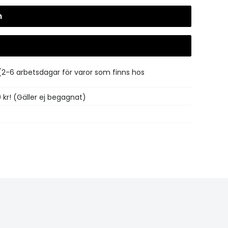
n
Gå till kassan
(2-6 arbetsdagar för varor som finns hos
0 kr! (Gäller ej begagnat)