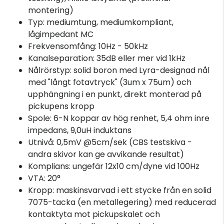
montering)
Typ: mediumtung, mediumkompliant,
lågimpedant MC
Frekvensomfång: 10Hz - 50kHz
Kanalseparation: 35dB eller mer vid 1kHz
Nålrörstyp: solid boron med Lyra-designad nål
med "långt fotavtryck" (3um x 75um) och
upphängning i en punkt, direkt monterad på
pickupens kropp
Spole: 6-N koppar av hög renhet, 5,4 ohm inre
impedans, 9,0uH induktans
Utnivå: 0,5mV @5cm/sek (CBS testskiva -
andra skivor kan ge avvikande resultat)
Komplians: ungefär 12x10 cm/dyne vid 100Hz
VTA: 20°
Kropp: maskinsvarvad i ett stycke från en solid
7075-tacka (en metallegering) med reducerad
kontaktyta mot pickupskalet och