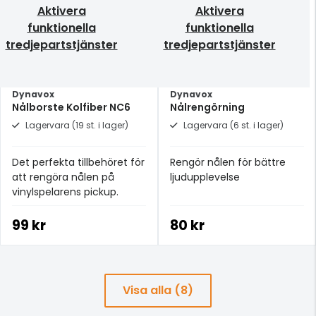
Aktivera
Aktivera
funktionella
funktionella
tredjepartstjänster
tredjepartstjänster
Dynavox
Dynavox
Nålborste Kolfiber NC6
Nålrengörning
Lagervara (19 st. i lager)
Lagervara (6 st. i lager)
Det perfekta tillbehöret för
Rengör nålen för bättre
att rengöra nålen på
ljudupplevelse
vinylspelarens pickup.
99 kr
80 kr
Visa alla (8)