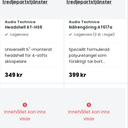
tredjepartstjänster
tredjepartstjänster
Audio Technica
Audio Technica
Headshell AT-HS6
Nålrengöring AT617a
Lagervara
Lagervara (3 st. i lager)
Universellt ½"-monterat
Speciellt formulerad
headshell för 4-stifts
polyuretangel som
skivspelare
försiktigt tar bort
smutspartiklar från nålen
349 kr
399 kr
Innehållet kan inte
Innehållet kan inte
visas
visas