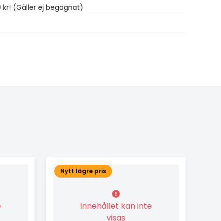
0 kr! (Gäller ej begagnat)
Nytt lägre pris
e
Innehållet kan inte
visas