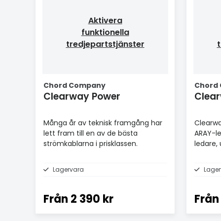
Aktivera
funktionella
tredjepartstjänster
t
Chord Company
Chord
Clearway Power
Många år av teknisk framgång har
Clearwa
lett fram till en av de bästa
ARAY-l
strömkablarna i prisklassen.
ledare,
och dub
Lagervara
Lager
Från
2 390 kr
Från