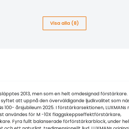
Visa alla (8)
m släpptes 2013, men som en helt omdesignad förstärkare.
yftet att uppnå den överväldigande ljudkvalitet som nä
100- årsjubileum 2025. I förstärkarsektionen, LUXMANs 
st användes för M -10X flaggskeppseffektförstärkare,
rkare. Fyra fullt balanserade förförstärkarblock, under hel
 och ett naturligt, tredimensionellt ljud. LUXMANs origina