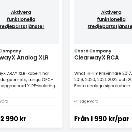
Aktivera
Aktivera
funktionella
funktionella
redjepartstjänster
tredjepartstjänst
 Company
Chord Company
ClearwayX Analog XLR
ClearwayX RCA
yX ARAY XLR-kabeln har
What Hi-Fi? Prisvinnare 2017,
edargeometri, tunga OFC-
2019, 2020, 2021, 2022 och 2
 uppgraderad XLPE-isolering
Bästa analoga signalkabeln 
belskiktsskärmning.
£100+.
vara
Lagervara
2 990 kr
Från
1 990 kr/par