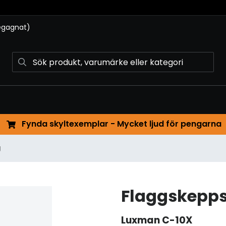
begagnat)
Fynda skyltexemplar - Mycket ljud för pengarna
g
Flaggskepps
Luxman
C-10X