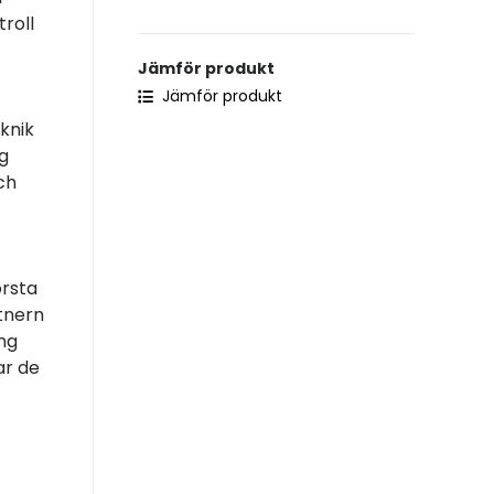
troll
Jämför produkt
Jämför produkt
knik
ng
ch
örsta
tnern
ing
ar de