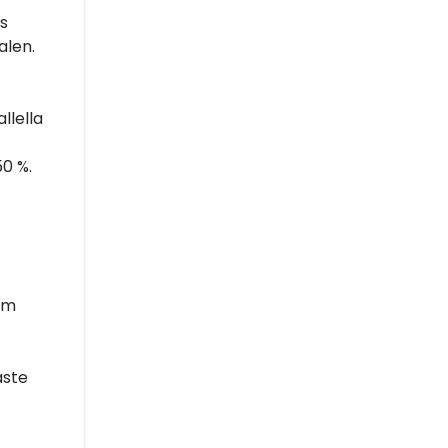
s
alen.
llella
50 %.
som
aste