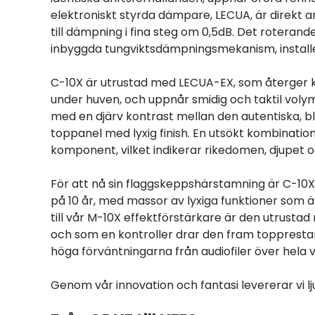
elektroniskt styrda dämpare, LECUA, är direkt an
till dämpning i fina steg om 0,5dB. Det roteran
inbyggda tungviktsdämpningsmekanism, install
C-10X är utrustad med LECUA-EX, som återger kä
under huven, och uppnår smidig och taktil volym
med en djärv kontrast mellan den autentiska, bl
toppanel med lyxig finish. En utsökt kombinatio
komponent, vilket indikerar rikedomen, djupet 
För att nå sin flaggskeppshärstamning är C-10X-
på 10 år, med massor av lyxiga funktioner som 
till vår M-10X effektförstärkare är den utrusta
och som en kontroller drar den fram topprestan
höga förväntningarna från audiofiler över hela 
Genom vår innovation och fantasi levererar vi lj