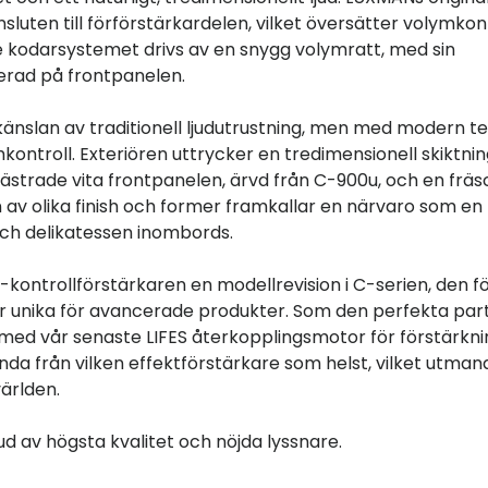
sluten till förförstärkardelen, vilket översätter volymkon
de kodarsystemet drivs av en snygg volymratt, med sin
erad på frontpanelen.
nslan av traditionell ljudutrustning, men med modern te
kontroll. Exteriören uttrycker en tredimensionell skiktni
ästrade vita frontpanelen, ärvd från C-900u, och en fräs
n av olika finish och former framkallar en närvaro som en
och delikatessen inombords.
kontrollförstärkaren en modellrevision i C-serien, den f
är unika för avancerade produkter. Som den perfekta par
d med vår senaste LIFES återkopplingsmotor för förstärkn
da från vilken effektförstärkare som helst, vilket utman
världen.
ud av högsta kvalitet och nöjda lyssnare.