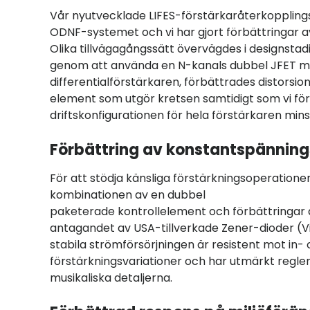
Vår nyutvecklade LIFES-förstärkaråterkoppling
ODNF-systemet och vi har gjort förbättringar av
Olika tillvägagångssätt övervägdes i designstad
genom att använda en N-kanals dubbel JFET me
differentialförstärkaren, förbättrades distorsio
element som utgör kretsen samtidigt som vi fö
driftskonfigurationen för hela förstärkaren min
Förbättring av konstantspänning
För att stödja känsliga förstärkningsoperatione
kombinationen av en dubbel
paketerade kontrollelement och förbättringar av
antagandet av USA-tillverkade Zener-dioder (Vis
stabila strömförsörjningen är resistent mot in
förstärkningsvariationer och har utmärkt regle
musikaliska detaljerna.