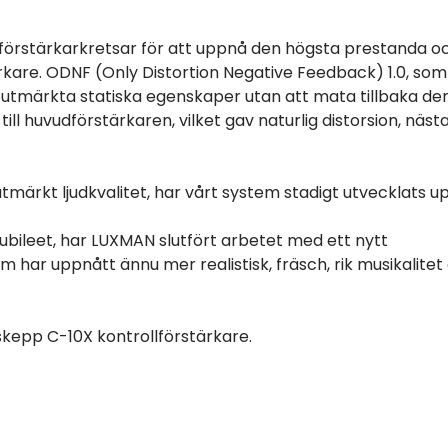
 förstärkarkretsar för att uppnå den högsta prestanda o
rkare. ODNF (Only Distortion Negative Feedback) 1.0, som
 utmärkta statiska egenskaper utan att mata tillbaka de
ill huvudförstärkaren, vilket gav naturlig distorsion, näst
rkt ljudkvalitet, har vårt system stadigt utvecklats upp
ubileet, har LUXMAN slutfört arbetet med ett nytt
om har uppnått ännu mer realistisk, fräsch, rik musikalitet
skepp C-10X kontrollförstärkare.