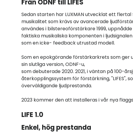
Från ODNF till LIFES
Sedan starten har LUXMAN utvecklat ett flertal
musikalitet som krävs av avancerade ljudförstä
användes i bilstereoförstärkare 1999, uppnådde
faktiska musikaliska komponenten i ljudsignalen t
som en icke- feedback utrustad modell.
Som en epokgörande förstärkarkrets som ger utmä
sin slutliga version, ODNF-u,
som debuterade 2020. 2021, i väntan på 100-årsj
återkopplingssystem för förstärkning, "LIFES", s
överväldigande ljudprestanda.
2023 kommer den att installeras i vår nya flagg
LIFE 1.0
Enkel, hög prestanda