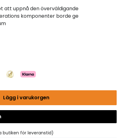
et att uppnå den överväldigande
enerations komponenter borde ge
eum
Lägg i varukorgen
n
Gå till kassan
 butiken för leveranstid)