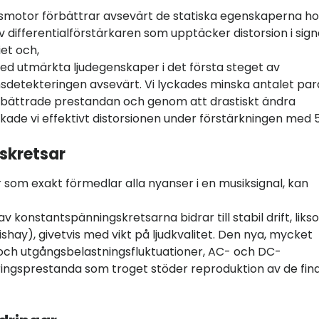
smotor förbättrar avsevärt de statiska egenskaperna ho
 differentialförstärkaren som upptäcker distorsion i sign
iet och,
d utmärkta ljudegenskaper i det första steget av
nsdetekteringen avsevärt. Vi lyckades minska antalet para
rbättrade prestandan och genom att drastiskt ändra
skade vi effektivt distorsionen under förstärkningen med 
skretsar
r som exakt förmedlar alla nyanser i en musiksignal, kan
 konstantspänningskretsarna bidrar till stabil drift, lik
hay), givetvis med vikt på ljudkvalitet. Den nya, mycket
- och utgångsbelastningsfluktuationer, AC- och DC-
ringsprestanda som troget stöder reproduktion av de fin