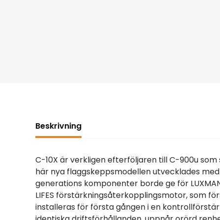
Beskrivning
C-10X är verkligen efterföljaren till C-900u so
här nya flaggskeppsmodellen utvecklades med s
generations komponenter borde ge för LUXMANs 
LIFES förstärkningsåterkopplingsmotor, som för
installeras för första gången i en kontrollförstä
identiska driftsförhållanden, uppnår orörd renhet