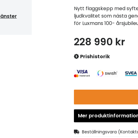
Nytt flaggskepp med syft
ljudkvalitet som nästa g
jänster
för Luxmans 100- årsjubil
228 990 kr
Prishistorik
Mer produktinformatio
Beställningsvara
(Kontakta