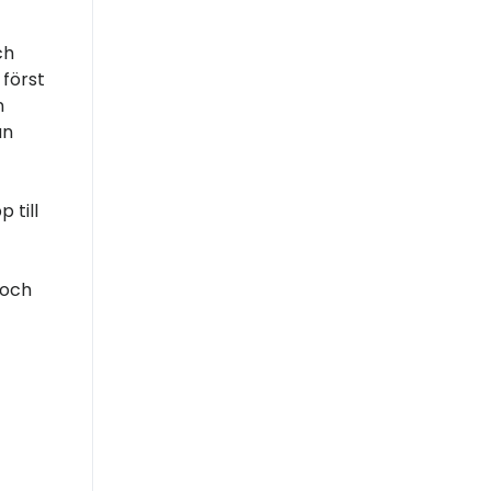
ch
 först
n
an
 till
 och