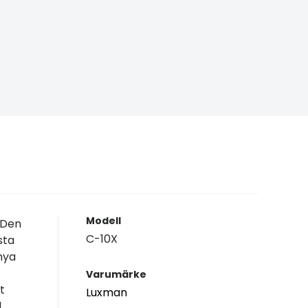
Modell
 Den
C-10X
sta
nya
Varumärke
t
Luxman
l