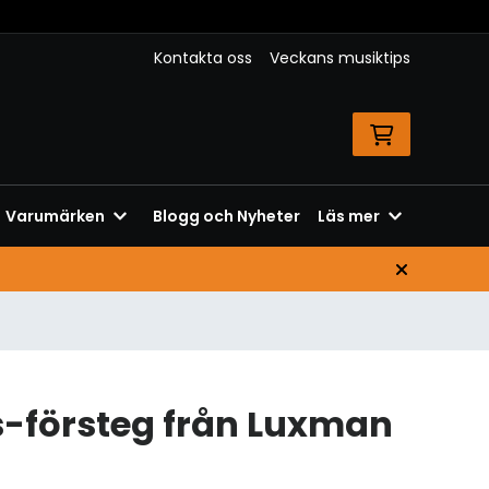
Kontakta oss
Veckans musiktips
Varumärken
Blogg och Nyheter
Läs mer
-försteg från Luxman