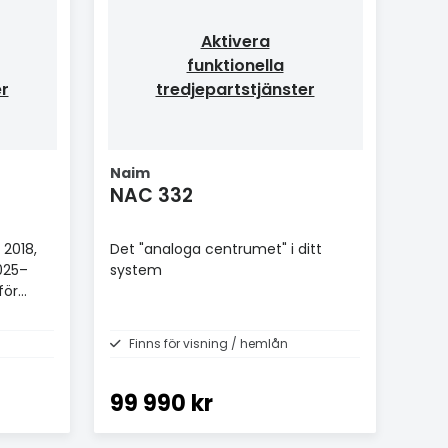
Aktivera
funktionella
er
tredjepartstjänster
Naim
NAC 332
 2018,
Det "analoga centrumet" i ditt
025–
system
för
Finns för visning / hemlån
99 990 kr