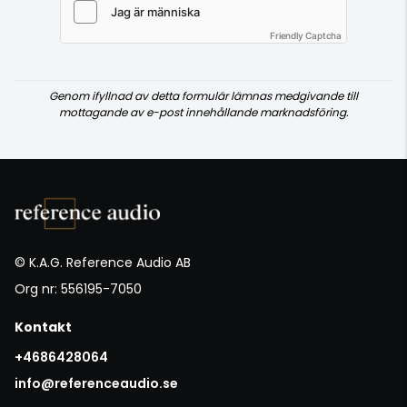
Friendly Captcha
Genom ifyllnad av detta formulär lämnas medgivande till
mottagande av e-post innehållande marknadsföring.
© K.A.G. Reference Audio AB
Org nr: 556195-7050
Kontakt
+4686428064
info@referenceaudio.se