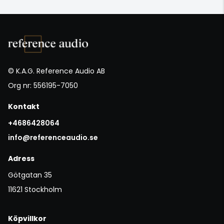
© K.A.G. Reference Audio AB
Org nr: 556195-7050
Kontakt
+4686428064
info@referenceaudio.se
Adress
Götgatan 35
11621 Stockholm
Köpvillkor