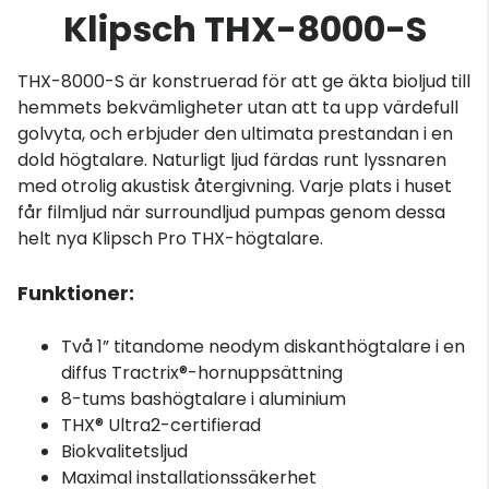
Klipsch THX-8000-S
THX-8000-S är konstruerad för att ge äkta bioljud till
hemmets bekvämligheter utan att ta upp värdefull
golvyta, och erbjuder den ultimata prestandan i en
dold högtalare. Naturligt ljud färdas runt lyssnaren
med otrolig akustisk återgivning. Varje plats i huset
får filmljud när surroundljud pumpas genom dessa
helt nya Klipsch Pro THX-högtalare.
Funktioner:
Två 1” titandome neodym diskanthögtalare i en
diffus Tractrix®-hornuppsättning
8-tums bashögtalare i aluminium
THX® Ultra2-certifierad
Biokvalitetsljud
Maximal installationssäkerhet