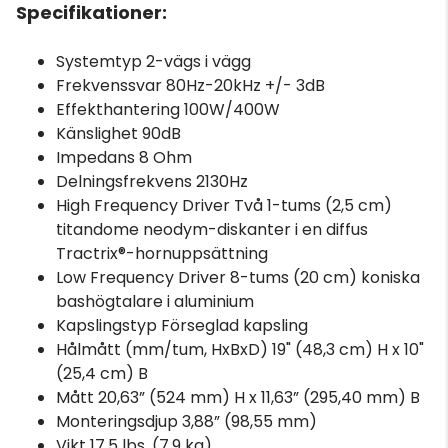
Specifikationer:
Systemtyp 2-vägs i vägg
Frekvenssvar 80Hz-20kHz +/- 3dB
Effekthantering 100W/400W
Känslighet 90dB
Impedans 8 Ohm
Delningsfrekvens 2130Hz
High Frequency Driver Två 1-tums (2,5 cm)
titandome neodym-diskanter i en diffus
Tractrix®-hornuppsättning
Low Frequency Driver 8-tums (20 cm) koniska
bashögtalare i aluminium
Kapslingstyp Förseglad kapsling
Hålmått (mm/tum, HxBxD) 19" (48,3 cm) H x 10"
(25,4 cm) B
Mått 20,63” (524 mm) H x 11,63” (295,40 mm) B
Monteringsdjup 3,88” (98,55 mm)
Vikt 17,5 lbs. (7,9 kg)