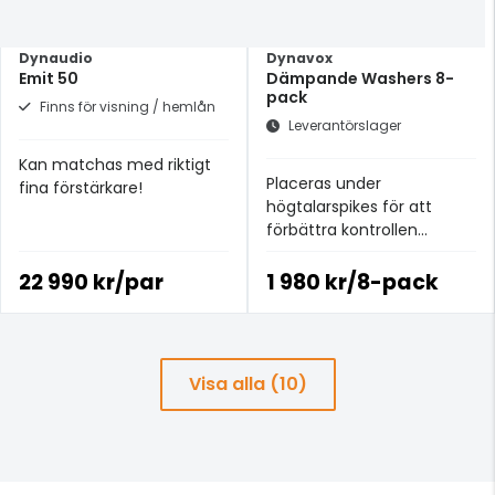
Dynaudio
Dynavox
Emit 50
Dämpande Washers 8-
pack
Finns för visning / hemlån
Leverantörslager
Kan matchas med riktigt
Placeras under
fina förstärkare!
högtalarspikes för att
förbättra kontrollen
och minimera störande
vibrationer.
22 990 kr/par
1 980 kr/8-pack
Visa alla (10)