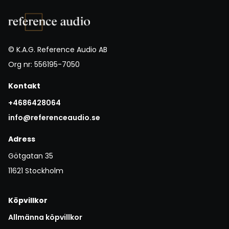
© K.A.G. Reference Audio AB
Org nr: 556195-7050
Kontakt
+4686428064
info@referenceaudio.se
Adress
Götgatan 35
11621 Stockholm
Köpvillkor
Allmänna köpvillkor