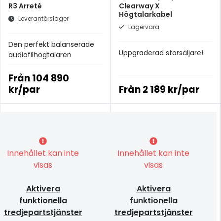
R3 Arreté
Clearway X
Högtalarkabel
Leverantörslager
Lagervara
Den perfekt balanserade
Uppgraderad storsäljare!
audiofilhögtalaren
Från
104 890
kr/par
Från
2 189 kr/par
Innehållet kan inte
Innehållet kan inte
visas
visas
Aktivera
Aktivera
funktionella
funktionella
tredjepartstjänster
tredjepartstjänster