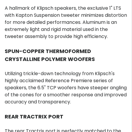
A hallmark of Klipsch speakers, the exclusive 1" LTS
with Kapton Suspension tweeter minimizes distortion
for more detailed performances. Aluminum is an
extremely light and rigid material used in the
tweeter assembly to provide high efficiency.
SPUN-COPPER THERMOFORMED
CRYSTALLINE POLYMER WOOFERS
Utilizing trickle-down technology from Klipsch's
highly acclaimed Reference Premiere series of
speakers, the 6.5" TCP woofers have steeper angling
of the cones for a smoother response and improved
accuracy and transparency.
REAR TRACTRIX PORT
The rear Tractrix port is perfectly matched to the