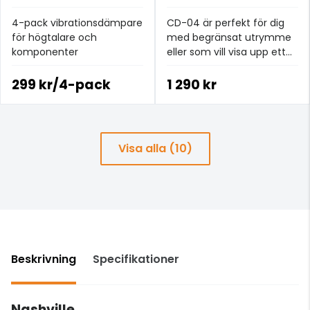
4-pack vibrationsdämpare
CD-04 är perfekt för dig
för högtalare och
med begränsat utrymme
komponenter
eller som vill visa upp ett
mindre urval av sin
musiksamling.
299 kr/4-pack
1 290 kr
Visa alla (10)
Beskrivning
Specifikationer
Nashville