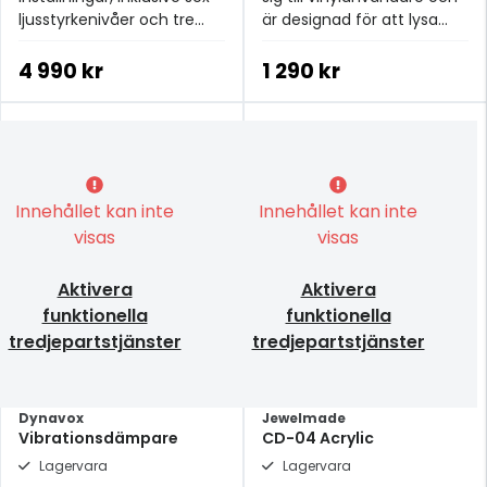
ljusstyrkenivåer och tre
är designad för att lysa
färgtemperaturer.
upp skuggorna runt din
skivspelare
4 990 kr
1 290 kr
Innehållet kan inte
Innehållet kan inte
visas
visas
Aktivera
Aktivera
funktionella
funktionella
tredjepartstjänster
tredjepartstjänster
Dynavox
Jewelmade
Vibrationsdämpare
CD-04 Acrylic
Lagervara
Lagervara