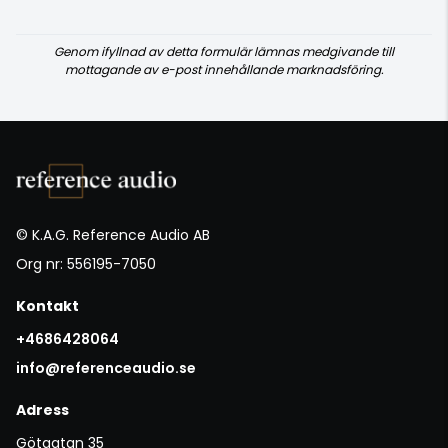
Genom ifyllnad av detta formulär lämnas medgivande till
mottagande av e-post innehållande marknadsföring.
© K.A.G. Reference Audio AB
Org nr: 556195-7050
Kontakt
+4686428064
info@referenceaudio.se
Adress
Götgatan 35