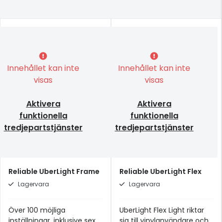
Innehållet kan inte
Innehållet kan inte
visas
visas
Aktivera
Aktivera
funktionella
funktionella
tredjepartstjänster
tredjepartstjänster
Reliable UberLight Frame
Reliable UberLight Flex
Lagervara
Lagervara
Över 100 möjliga
UberLight Flex Light riktar
inställningar, inklusive sex
sig till vinylanvändare och