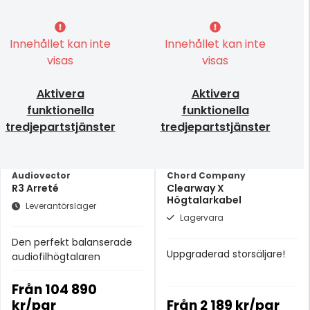
Innehållet kan inte
Innehållet kan inte
visas
visas
Aktivera
Aktivera
funktionella
funktionella
tredjepartstjänster
tredjepartstjänster
Audiovector
Chord Company
R3 Arreté
Clearway X
Högtalarkabel
Leverantörslager
Lagervara
Den perfekt balanserade
Uppgraderad storsäljare!
audiofilhögtalaren
Från
104 890
kr/par
Från
2 189 kr/par