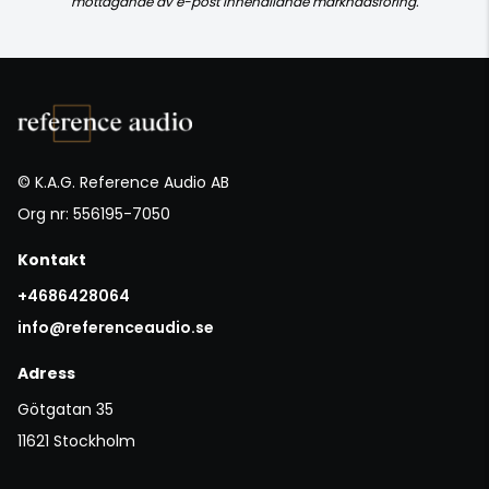
mottagande av e-post innehållande marknadsföring.
© K.A.G. Reference Audio AB
Org nr: 556195-7050
Kontakt
+4686428064
info@referenceaudio.se
Adress
Götgatan 35
11621 Stockholm