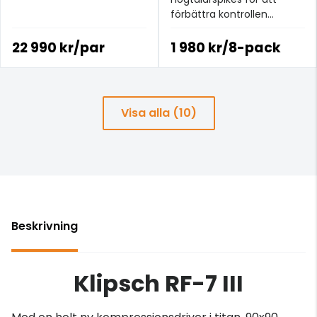
förbättra kontrollen
och minimera störande
vibrationer.
22 990 kr/par
1 980 kr/8-pack
Visa alla (10)
Beskrivning
Klipsch RF-7 III