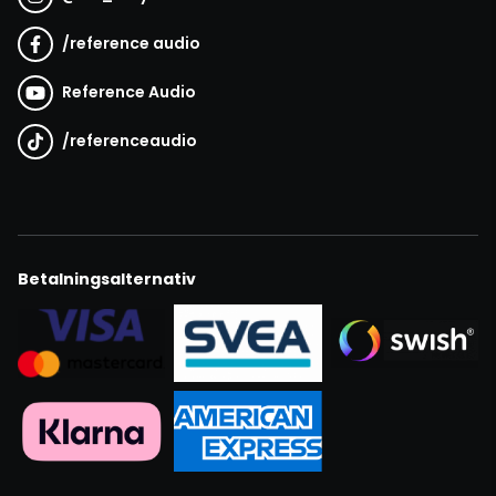
/
reference audio
Reference Audio
/
referenceaudio
Betalningsalternativ