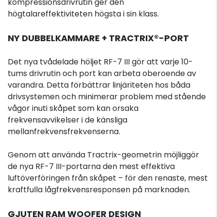
kompressionsdrivrutin ger den
högtalareffektiviteten högsta i sin klass.
NY DUBBELKAMMARE + TRACTRIX®-PORT
Det nya tvådelade höljet RF-7 III gör att varje 10-
tums drivrutin och port kan arbeta oberoende av
varandra. Detta förbättrar linjäriteten hos båda
drivsystemen och minimerar problem med stående
vågor inuti skåpet som kan orsaka
frekvensavvikelser i de känsliga
mellanfrekvensfrekvenserna.
Genom att använda Tractrix-geometrin möjliggör
de nya RF-7 III-portarna den mest effektiva
luftöverföringen från skåpet – för den renaste, mest
kraftfulla lågfrekvensresponsen på marknaden.
GJUTEN RAM WOOFER DESIGN