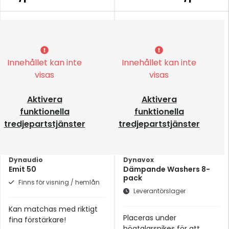
Innehållet kan inte
Innehållet kan inte
visas
visas
Aktivera
Aktivera
funktionella
funktionella
tredjepartstjänster
tredjepartstjänster
Dynaudio
Dynavox
Emit 50
Dämpande Washers 8-
pack
Finns för visning / hemlån
Leverantörslager
Kan matchas med riktigt
Placeras under
fina förstärkare!
högtalarspikes för att