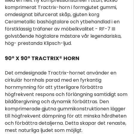
Med en helt ny kompressionsdriver i titan, 90x90
komprimerat Tractrix-horn i formgjutet gummi,
omdesignat bifurcerat skåp, gjuten korg
Cerametallic bashögtalare och ytbehandlad i en
förstklassig träfaner av möbelkvalitet - RF-7 III
golvstående högtalare mästare vår legendariska,
hög- prestanda Klipsch-ljud.
90° X 90° TRACTRIX® HORN
Det omdesignade Tractrix-hornet använder en
cirkulär hornhals parad med en fyrkantig
hornmynning för att ytterligare förbättra
högfrekvent respons och förlängning samtidigt som
bildåtergivning och dynamik förbättras. Den
komprimerade gjutna gummikonstruktionen lägger
till högfrekvent dämpning för att minska hårdheten
och förbättra detaljerna. Detta skapar det renaste,
mest naturliga ljudet som möjligt.