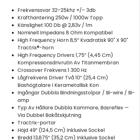
Frekvenssvar 32–25khz +/– 3db
Krafthantering 250w / 1000w Topp
Känslighet 100 Db @ 2,83v / 1m
Nominell Impedans 8 Ohm Kompatibel
High Frequency Horn 8,5” Kvadratisk 90˚ X 90˚
Tractrix®-horn
High Frequency Drivers 1,75” (4,45 Cm)
Kompressionsdrivrutin Av Titanmembran
Crossover Frekvens 1 300 Hz
Lågfrekvens Driver Två 10” (25,4 Cm)
Bashögtalare I Kerametallisk Kon
Ingångar Dubbla Bindningsstolpar / Bi-wire / Bi-
amp
Typ Av Hållare Dubbla Kammare, Basreflex —
Via Dubbel Bakåtskjutning
Tractrix-portar
Höjd 49” (124,5 Cm) Inklusive Sockel
Bredd 13,875” (35,2 Cm) Inklusive Sockel